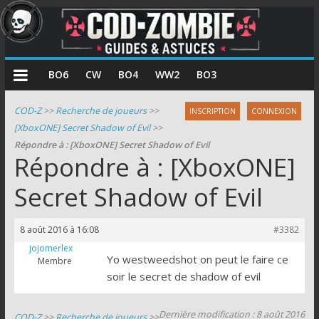
COD
BO6
CW
BO4
WW2
BO3
Zombie
COD-Z
>>
Recherche de joueurs
>>
INSCRIPTION
CONNEXION
[XboxONE] Secret Shadow of Evil
>>
Guides
Répondre à : [XboxONE] Secret Shadow of Evil
et
Répondre à : [XboxONE]
astuces
pour
Secret Shadow of Evil
le
mode
8 août 2016 à 16:08
#3382
zombie
jojomerlex
de
Yo westweedshot on peut le faire ce
Membre
Call
soir le secret de shadow of evil
of
Duty
Dernière modification : 8 août 2016
COD-Z
>>
Recherche de joueurs
>>