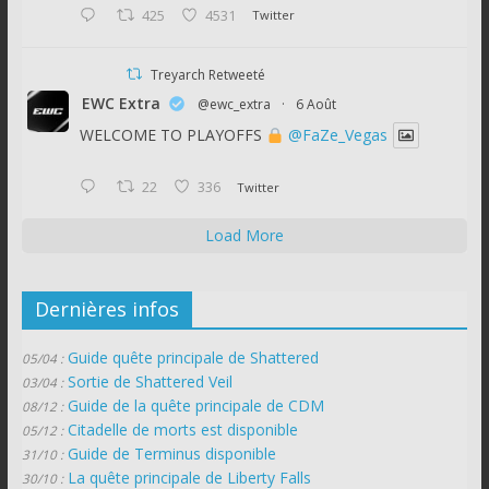
425
4531
Twitter
Treyarch Retweeté
EWC Extra
@ewc_extra
·
6 Août
WELCOME TO PLAYOFFS
@FaZe_Vegas
22
336
Twitter
Load More
Dernières infos
Guide quête principale de Shattered
05/04 :
Sortie de Shattered Veil
03/04 :
Guide de la quête principale de CDM
08/12 :
Citadelle de morts est disponible
05/12 :
Guide de Terminus disponible
31/10 :
La quête principale de Liberty Falls
30/10 :