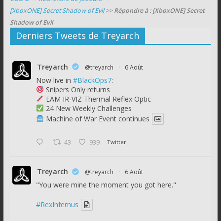
[XboxONE] Secret Shadow of Evil
>>
Répondre à : [XboxONE] Secret
Shadow of Evil
Derniers Tweets de Treyarch
Treyarch
@treyarch
·
6 Août
Now live in
#BlackOps7
:
Snipers Only returns
EAM IR-VIZ Thermal Reflex Optic
24 New Weekly Challenges
Machine of War Event continues
43
939
Twitter
Treyarch
@treyarch
·
6 Août
"You were mine the moment you got here."
#RexInfernus