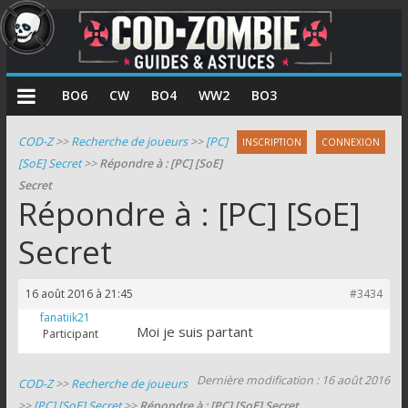
COD
BO6
CW
BO4
WW2
BO3
Zombie
COD-Z
>>
Recherche de joueurs
>>
[PC]
INSCRIPTION
CONNEXION
[SoE] Secret
>>
Répondre à : [PC] [SoE]
Guides
Secret
et
Répondre à : [PC] [SoE]
astuces
pour
Secret
le
mode
16 août 2016 à 21:45
#3434
zombie
fanatiik21
de
Moi je suis partant
Participant
Call
of
Dernière modification : 16 août 2016
COD-Z
>>
Recherche de joueurs
Duty
>>
[PC] [SoE] Secret
>>
Répondre à : [PC] [SoE] Secret