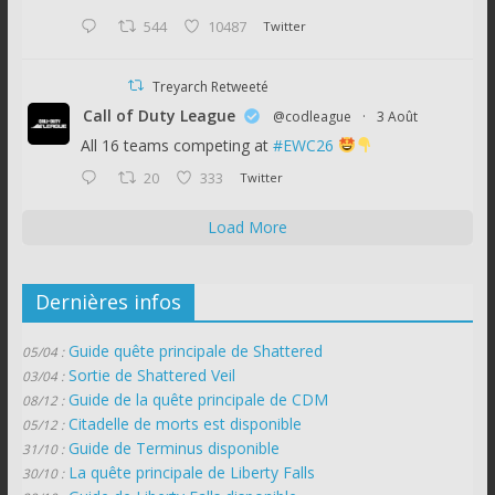
544
10487
Twitter
Treyarch Retweeté
Call of Duty League
@codleague
·
3 Août
All 16 teams competing at
#EWC26
20
333
Twitter
Load More
Dernières infos
Guide quête principale de Shattered
05/04 :
Sortie de Shattered Veil
03/04 :
Guide de la quête principale de CDM
08/12 :
Citadelle de morts est disponible
05/12 :
Guide de Terminus disponible
31/10 :
La quête principale de Liberty Falls
30/10 :