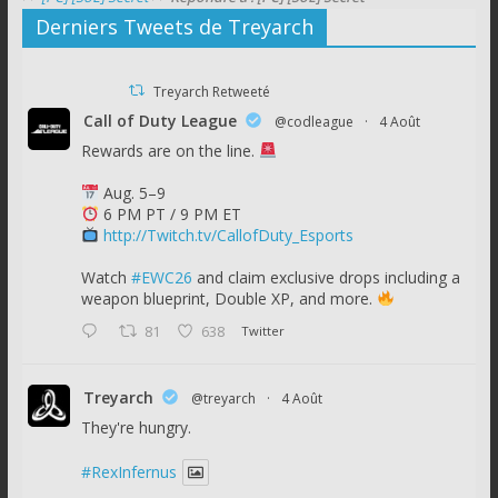
Derniers Tweets de Treyarch
Treyarch Retweeté
Call of Duty League
@codleague
·
4 Août
Rewards are on the line.
Aug. 5–9
6 PM PT / 9 PM ET
http://Twitch.tv/CallofDuty_Esports
Watch
#EWC26
and claim exclusive drops including a
weapon blueprint, Double XP, and more.
81
638
Twitter
Treyarch
@treyarch
·
4 Août
They're hungry.
#RexInfernus