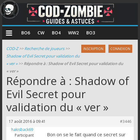
COD
BO6
CW
BO4
WW2
BO3
Zombie
COD-Z
>>
Recherche de joueurs
>>
INSCRIPTION
CONNEXION
Shadow of Evil Secret pour validation du
Guides
« ver »
>>
Répondre à : Shadow of Evil Secret pour validation du
et
« ver »
astuces
Répondre à : Shadow of
pour
le
Evil Secret pour
mode
validation du « ver »
zombie
de
Call
17 août 2016 à 09:41
#3446
of
hakisback69
Duty
Bon on se le fait quand ce secret sur
Participant