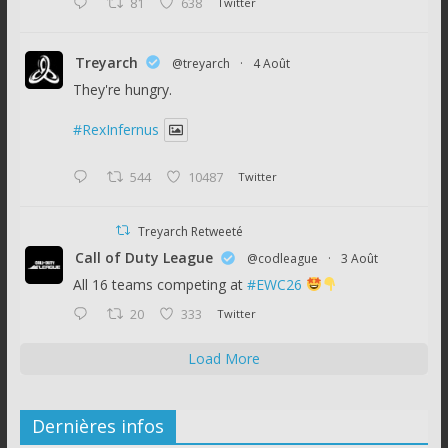
81
638
Twitter
Treyarch
@treyarch
·
4 Août
They're hungry.
#RexInfernus
544
10487
Twitter
Treyarch Retweeté
Call of Duty League
@codleague
·
3 Août
All 16 teams competing at
#EWC26
20
333
Twitter
Load More
Dernières infos