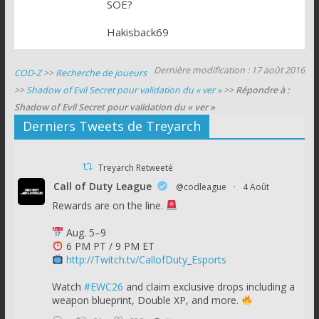
SOE?
Hakisback69
Dernière modification : 17 août 2016
COD-Z
>>
Recherche de joueurs
>>
Shadow of Evil Secret pour validation du « ver »
>>
Répondre à :
Shadow of Evil Secret pour validation du « ver »
Derniers Tweets de Treyarch
Treyarch Retweeté
Call of Duty League
@codleague
·
4 Août
Rewards are on the line.
Aug. 5–9
6 PM PT / 9 PM ET
http://Twitch.tv/CallofDuty_Esports
Watch
#EWC26
and claim exclusive drops including a
weapon blueprint, Double XP, and more.