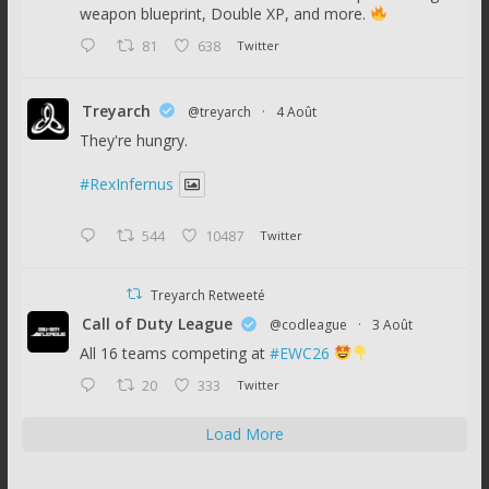
weapon blueprint, Double XP, and more.
81
638
Twitter
Treyarch
@treyarch
·
4 Août
They're hungry.
#RexInfernus
544
10487
Twitter
Treyarch Retweeté
Call of Duty League
@codleague
·
3 Août
All 16 teams competing at
#EWC26
20
333
Twitter
Load More