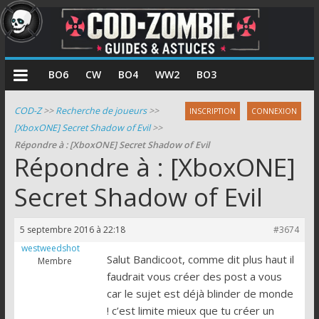
COD
BO6
CW
BO4
WW2
BO3
Zombie
COD-Z
>>
Recherche de joueurs
>>
INSCRIPTION
CONNEXION
[XboxONE] Secret Shadow of Evil
>>
Guides
Répondre à : [XboxONE] Secret Shadow of Evil
et
Répondre à : [XboxONE]
astuces
pour
Secret Shadow of Evil
le
mode
5 septembre 2016 à 22:18
#3674
zombie
westweedshot
de
Salut Bandicoot, comme dit plus haut il
Membre
Call
faudrait vous créer des post a vous
of
car le sujet est déjà blinder de monde
Duty
! c’est limite mieux que tu créer un