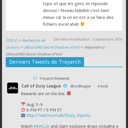
topic et que les gens te réponde
dessus ! Niveau lisibilité c’est bien
mieux car la on en est a se faire des
fichiers excel ahah
Dernière modification : 5 septembre 2016
COD-Z
>>
Recherche de
joueurs
>>
[XboxONE] Secret Shadow of Evil
>>
Répondre à :
[XboxONE] Secret Shadow of Evil
Derniers Tweets de Treyarch
Treyarch Retweeté
Call of Duty League
@codleague
·
4 Août
Rewards are on the line.
Aug. 5–9
6 PM PT / 9 PM ET
http://Twitch.tv/CallofDuty_Esports
Watch
#EWC26
and claim exclusive drops including a