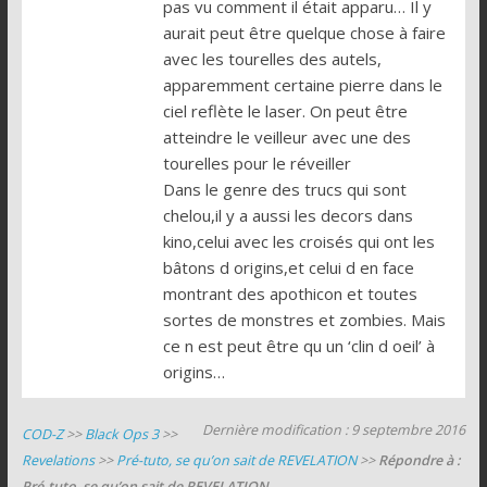
pas vu comment il était apparu… Il y
aurait peut être quelque chose à faire
avec les tourelles des autels,
apparemment certaine pierre dans le
ciel reflète le laser. On peut être
atteindre le veilleur avec une des
tourelles pour le réveiller
Dans le genre des trucs qui sont
chelou,il y a aussi les decors dans
kino,celui avec les croisés qui ont les
bâtons d origins,et celui d en face
montrant des apothicon et toutes
sortes de monstres et zombies. Mais
ce n est peut être qu un ‘clin d oeil’ à
origins…
Dernière modification : 9 septembre 2016
COD-Z
>>
Black Ops 3
>>
Revelations
>>
Pré-tuto, se qu’on sait de REVELATION
>>
Répondre à :
Pré-tuto, se qu’on sait de REVELATION