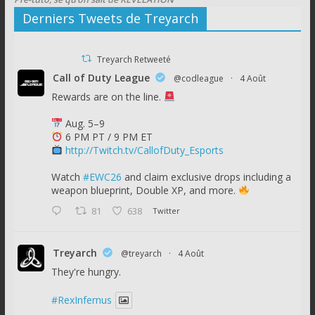
Derniers Tweets de Treyarch
Treyarch Retweeté
Call of Duty League
@codleague
·
4 Août
Rewards are on the line.
Aug. 5–9
6 PM PT / 9 PM ET
http://Twitch.tv/CallofDuty_Esports
Watch
#EWC26
and claim exclusive drops including a
weapon blueprint, Double XP, and more.
81
638
Twitter
Treyarch
@treyarch
·
4 Août
They're hungry.
#RexInfernus