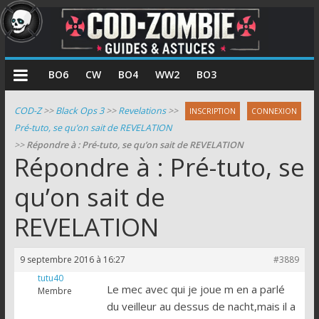
COD
BO6
CW
BO4
WW2
BO3
Zombie
COD-Z
>>
Black Ops 3
>>
Revelations
>>
INSCRIPTION
CONNEXION
Pré-tuto, se qu’on sait de REVELATION
Guides
>>
Répondre à : Pré-tuto, se qu’on sait de REVELATION
et
Répondre à : Pré-tuto, se
astuces
pour
qu’on sait de
le
REVELATION
mode
zombie
de
9 septembre 2016 à 16:27
#3889
Call
tutu40
of
Le mec avec qui je joue m en a parlé
Membre
Duty
du veilleur au dessus de nacht,mais il a