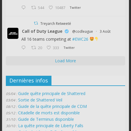
544
10487
Twitter
Treyarch Retweeté
Call of Duty League
@codleague
·
3 Août
All 16 teams competing at
#EWC26
20
333
Twitter
Load More
Dernières infos
Guide quête principale de Shattered
05/04 :
Sortie de Shattered Veil
03/04 :
Guide de la quête principale de CDM
08/12 :
Citadelle de morts est disponible
05/12 :
Guide de Terminus disponible
31/10 :
La quête principale de Liberty Falls
30/10 :