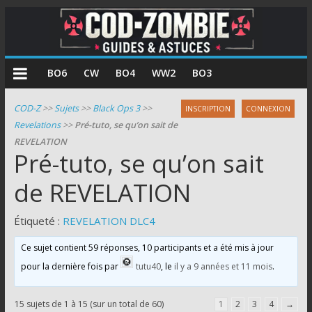
COD
BO6
CW
BO4
WW2
BO3
Zombie
COD-Z
>>
Sujets
>>
Black Ops 3
>>
INSCRIPTION
CONNEXION
Revelations
>>
Pré-tuto, se qu’on sait de
Guides
REVELATION
et
Pré-tuto, se qu’on sait
astuces
pour
de REVELATION
le
mode
Étiqueté :
REVELATION DLC4
zombie
Ce sujet contient 59 réponses, 10 participants et a été mis à jour
de
Call
pour la dernière fois par
tutu40
, le
il y a 9 années et 11 mois
.
of
Duty
15 sujets de 1 à 15 (sur un total de 60)
1
2
3
4
→