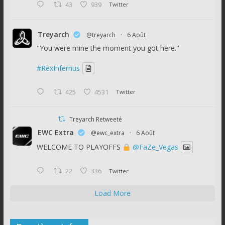
43
939
Twitter
Treyarch
@treyarch
·
6 Août
"You were mine the moment you got here."
#RexInfernus
425
4531
Twitter
Treyarch Retweeté
EWC Extra
@ewc_extra
·
6 Août
WELCOME TO PLAYOFFS
@FaZe_Vegas
22
336
Twitter
Load More