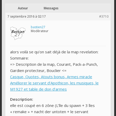
Auteur
Messages
7 septembre 2016 à 02:17
#3710
bastien27
Modérateur
alors voilà se qu’on sait déjà de la map revelation:
Sommaire:
=> Description de la map, Courant, Pack-a-Punch,
Gardien protecteur, Bouclier <=
Casque, Quotes, Atouts bonus, Armes miracle
Améliorer le servant d’Apothicon, les musiques, le
M1927 et table de don d’armes
Description:
elle est coupé en 6 zône (L’île du spawn + 3 îles
« remake » + nacht der untoten + le servant