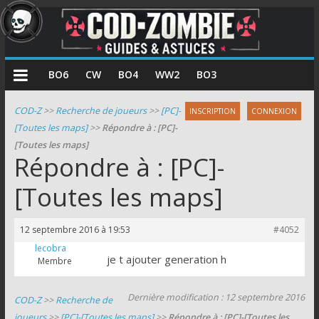
COD
BO6
CW
BO4
WW2
BO3
Zombie
COD-Z
>>
Recherche de joueurs
>>
[PC]-
INSCRIPTION
CONNEXION
[Toutes les maps]
>>
Répondre à : [PC]-
Guides
[Toutes les maps]
et
Répondre à : [PC]-
astuces
pour
[Toutes les maps]
le
mode
12 septembre 2016 à 19:53
#4052
zombie
lecobra
de
je t ajouter generation h
Membre
Call
of
Dernière modification : 12 septembre 2016
COD-Z
>>
Recherche de
Duty
joueurs
>>
[PC]-[Toutes les maps]
>>
Répondre à : [PC]-[Toutes les