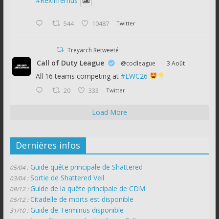
#RexInfernus
544
10487
Twitter
Treyarch Retweeté
Call of Duty League
@codleague
·
3 Août
All 16 teams competing at
#EWC26
20
333
Twitter
Load More
Dernières infos
Guide quête principale de Shattered
05/04 :
Sortie de Shattered Veil
03/04 :
Guide de la quête principale de CDM
08/12 :
Citadelle de morts est disponible
05/12 :
Guide de Terminus disponible
31/10 :