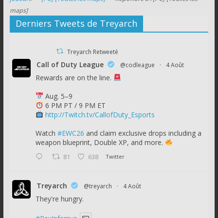
maps]
Derniers Tweets de Treyarch
Treyarch Retweeté
Call of Duty League
@codleague
·
4 Août
Rewards are on the line.
Aug. 5–9
6 PM PT / 9 PM ET
http://Twitch.tv/CallofDuty_Esports
Watch
#EWC26
and claim exclusive drops including a
weapon blueprint, Double XP, and more.
81
638
Twitter
Treyarch
@treyarch
·
4 Août
They're hungry.