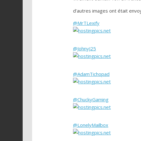
d’autres images ont était envoy
@MrTLexify
@JohnyJ25
@AdamTichopad
@ChuckyGaming
@LonelyMailbox