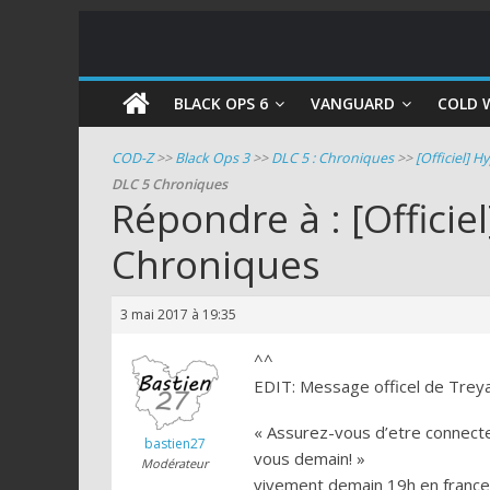
COD
BLACK OPS 6
VANGUARD
COLD 
Zombie
COD-Z
>>
Black Ops 3
>>
DLC 5 : Chroniques
>>
[Officiel] 
DLC 5 Chroniques
Guides
Répondre à : [Officie
et
Chroniques
astuces
pour
le
3 mai 2017 à 19:35
mode
zombie
^^
de
EDIT: Message officel de Treya
Call
« Assurez-vous d’etre connecte
of
bastien27
vous demain! »
Duty
Modérateur
vivement demain 19h en france