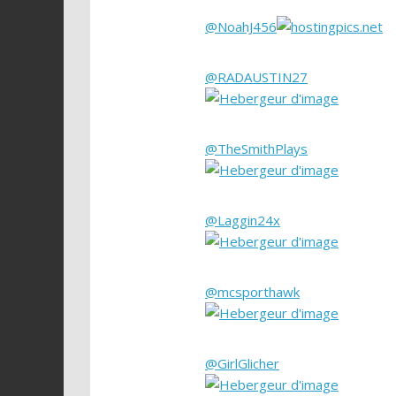
@NoahJ456
@RADAUSTIN27
@TheSmithPlays
@Laggin24x
@mcsporthawk
@GirlGlicher