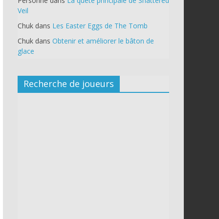
Personne
dans
La quête principale de Shattered
Veil
Chuk
dans
Les Easter Eggs de The Tomb
Chuk
dans
Obtenir et améliorer le bâton de
glace
Recherche de joueurs