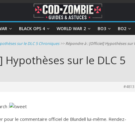
WAR
BLACK OPS 4
WORLD WAR 2
BO3
BO2
Hypothèses sur le DLC 5 Chroniques
>>
Répondre à : [Officiel] Hypothèses sur 
l] Hypothèses sur le DLC 5
#4813
rch :
r pour le commentaire officiel de Blundell lui-même. Rendez-