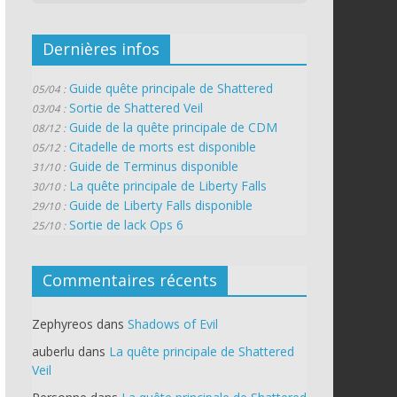
Dernières infos
Guide quête principale de Shattered
05/04 :
Sortie de Shattered Veil
03/04 :
Guide de la quête principale de CDM
08/12 :
Citadelle de morts est disponible
05/12 :
Guide de Terminus disponible
31/10 :
La quête principale de Liberty Falls
30/10 :
Guide de Liberty Falls disponible
29/10 :
Sortie de lack Ops 6
25/10 :
Commentaires récents
Zephyreos
dans
Shadows of Evil
auberlu
dans
La quête principale de Shattered
Veil