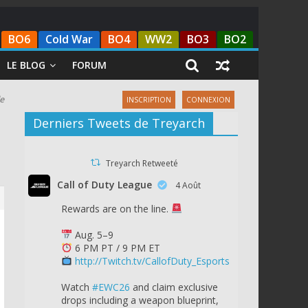
BO6
Cold War
BO4
WW2
BO3
BO2
LE BLOG
FORUM
le
INSCRIPTION
CONNEXION
Derniers Tweets de Treyarch
Treyarch Retweeté
Call of Duty League
4 Août
Rewards are on the line.
Aug. 5–9
6 PM PT / 9 PM ET
http://Twitch.tv/CallofDuty_Esports
Watch
#EWC26
and claim exclusive
drops including a weapon blueprint,