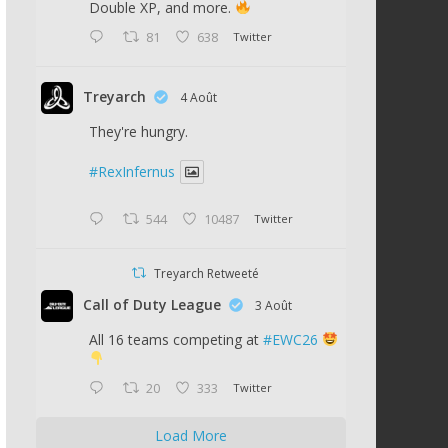
Double XP, and more.
81
638
Twitter
Treyarch
4 Août
They're hungry.
#RexInfernus
544
10487
Twitter
Treyarch Retweeté
Call of Duty League
3 Août
All 16 teams competing at
#EWC26
20
333
Twitter
Load More