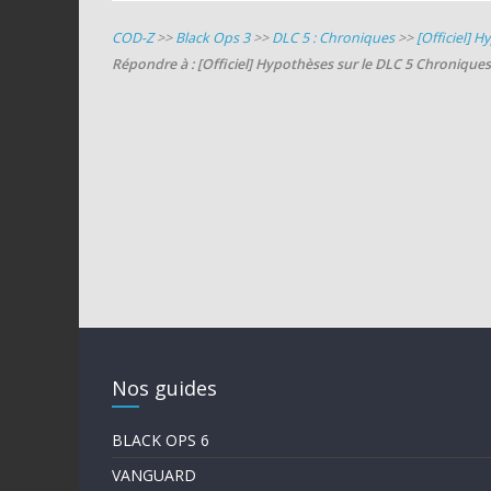
COD-Z
>>
Black Ops 3
>>
DLC 5 : Chroniques
>>
[Officiel] 
Répondre à : [Officiel] Hypothèses sur le DLC 5 Chroniques
Nos guides
BLACK OPS 6
VANGUARD