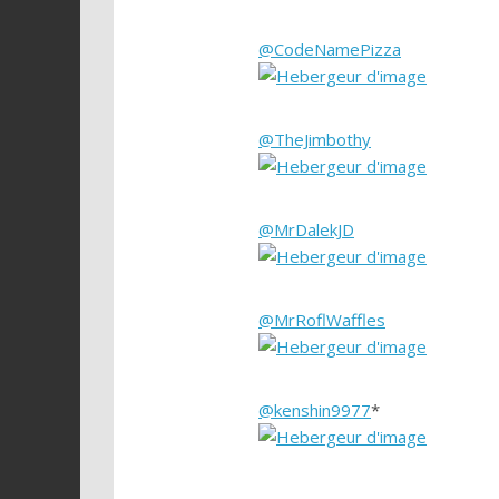
@CodeNamePizza
@TheJimbothy
@MrDalekJD
@MrRoflWaffles
@kenshin9977
*