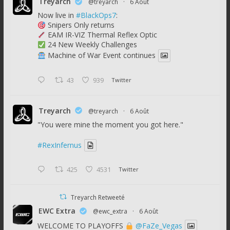
Treyarch
@treyarch
·
6 Août
Now live in
#BlackOps7
:
Snipers Only returns
EAM IR-VIZ Thermal Reflex Optic
24 New Weekly Challenges
Machine of War Event continues
43
939
Twitter
Treyarch
@treyarch
·
6 Août
"You were mine the moment you got here."
#RexInfernus
425
4531
Twitter
Treyarch Retweeté
EWC Extra
@ewc_extra
·
6 Août
WELCOME TO PLAYOFFS
@FaZe_Vegas