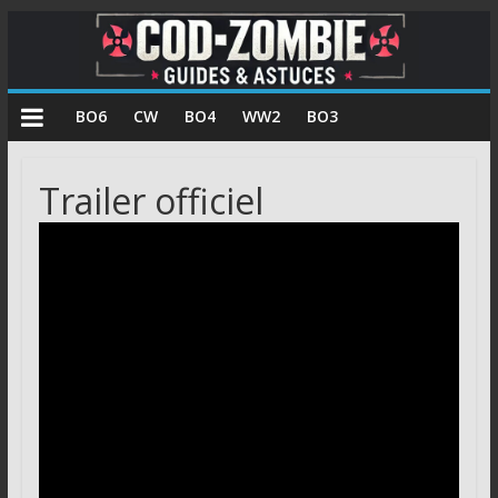
COD
BO6
CW
BO4
WW2
BO3
Zombie
Trailer officiel
Guides
et
astuces
pour
le
mode
zombie
de
Call
of
Duty