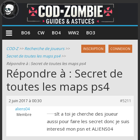
COD
BO6
CW
BO4
WW2
BO3
Zombie
COD-Z
>>
Recherche de joueurs
>>
INSCRIPTION
CONNEXION
Secret de toutes les maps ps4
>>
Guides
Répondre à : Secret de toutes les maps ps4
et
Répondre à : Secret de
astuces
pour
toutes les maps ps4
le
mode
2 juin 2017 à 00:30
#5211
zombie
aliens04
de
slt a toi je cherche des joueur
Membre
Call
aussi pour faire les secret donc je suis
of
interesé mon psn et ALIENS04
Duty