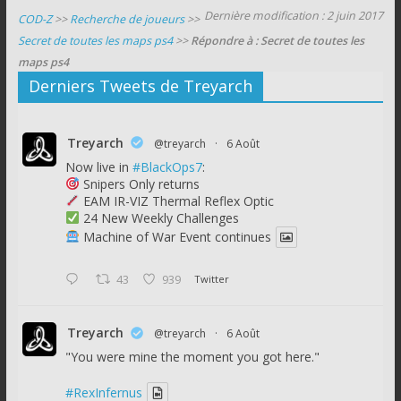
Dernière modification : 2 juin 2017
COD-Z
>>
Recherche de joueurs
>>
Secret de toutes les maps ps4
>>
Répondre à : Secret de toutes les
maps ps4
Derniers Tweets de Treyarch
Treyarch
@treyarch
·
6 Août
Now live in
#BlackOps7
:
Snipers Only returns
EAM IR-VIZ Thermal Reflex Optic
24 New Weekly Challenges
Machine of War Event continues
43
939
Twitter
Treyarch
@treyarch
·
6 Août
"You were mine the moment you got here."
#RexInfernus