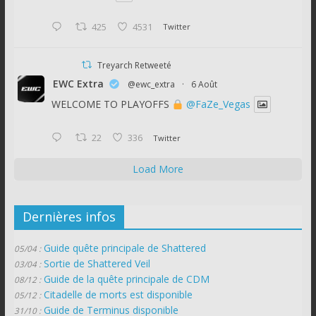
425
4531
Twitter
Treyarch Retweeté
EWC Extra
@ewc_extra
·
6 Août
WELCOME TO PLAYOFFS
@FaZe_Vegas
22
336
Twitter
Load More
Dernières infos
Guide quête principale de Shattered
05/04 :
Sortie de Shattered Veil
03/04 :
Guide de la quête principale de CDM
08/12 :
Citadelle de morts est disponible
05/12 :
Guide de Terminus disponible
31/10 :