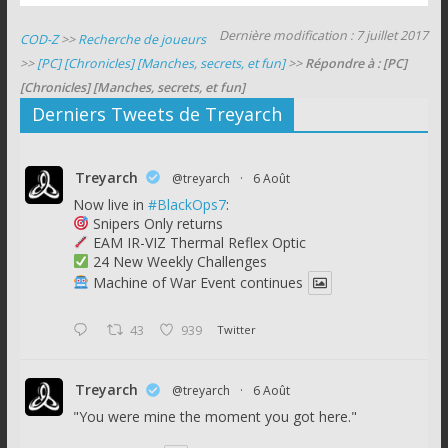
Dernière modification : 7 juillet 2017
COD-Z
>>
Recherche de joueurs
>>
[PC] [Chronicles] [Manches, secrets, et fun]
>>
Répondre à : [PC]
[Chronicles] [Manches, secrets, et fun]
Derniers Tweets de Treyarch
Treyarch
@treyarch
·
6 Août
Now live in
#BlackOps7
:
Snipers Only returns
EAM IR-VIZ Thermal Reflex Optic
24 New Weekly Challenges
Machine of War Event continues
43
939
Twitter
Treyarch
@treyarch
·
6 Août
"You were mine the moment you got here."