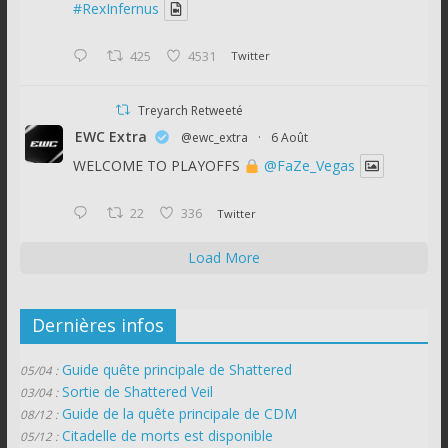
#RexInfernus
425
4531
Twitter
Treyarch Retweeté
EWC Extra
@ewc_extra
·
6 Août
WELCOME TO PLAYOFFS
@FaZe_Vegas
22
336
Twitter
Load More
Dernières infos
Guide quête principale de Shattered
05/04 :
Sortie de Shattered Veil
03/04 :
Guide de la quête principale de CDM
08/12 :
Citadelle de morts est disponible
05/12 :