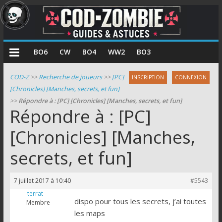
COD
BO6
CW
BO4
WW2
BO3
Zombie
COD-Z
>>
Recherche de joueurs
>>
[PC]
INSCRIPTION
CONNEXION
[Chronicles] [Manches, secrets, et fun]
Guides
>>
Répondre à : [PC] [Chronicles] [Manches, secrets, et fun]
et
Répondre à : [PC]
astuces
pour
[Chronicles] [Manches,
le
secrets, et fun]
mode
zombie
de
7 juillet 2017 à 10:40
#5543
Call
terrat
of
dispo pour tous les secrets, j’ai toutes
Membre
Duty
les maps