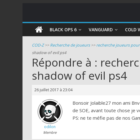
COD
BLACK OPS 6
VANGUARD
COLD 
Zombie
COD-Z
>>
Recherche de joueurs
>>
recherche joueurs pour 
shadow of evil ps4
Guides
Répondre à : recherc
et
shadow of evil ps4
astuces
pour
le
26 juillet 2017 à 23:04
mode
zombie
Bonsoir Jolaible27 mon ami Bn
de
de SOE, avant toute chose je vo
Call
PS: ne te méfie pas de nos Game
of
odilon
Duty
Membre