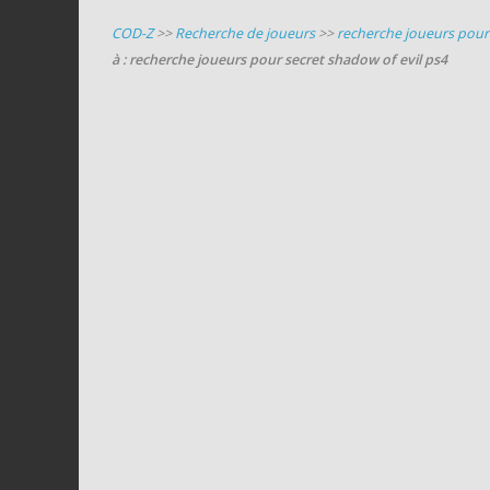
COD-Z
>>
Recherche de joueurs
>>
recherche joueurs pour 
à : recherche joueurs pour secret shadow of evil ps4