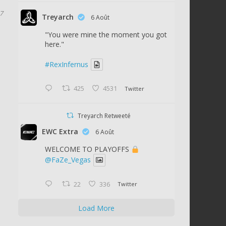
17
Treyarch
6 Août
"You were mine the moment you got
here."
#RexInfernus
425
4531
Twitter
Treyarch Retweeté
EWC Extra
6 Août
WELCOME TO PLAYOFFS
@FaZe_Vegas
22
336
Twitter
Load More