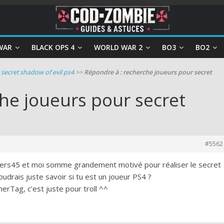
WAR
BLACK OPS 4
WORLD WAR 2
BO3
BO2
secret shadow of evil ps4
>>
Répondre à : recherche joueurs pour secret
he joueurs pour secret
#5562
vers45 et moi somme grandement motivé pour réaliser le secret
udrais juste savoir si tu est un joueur PS4 ?
rTag, c’est juste pour troll ^^