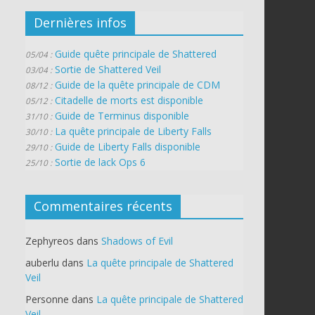
Dernières infos
Guide quête principale de Shattered
05/04 :
Sortie de Shattered Veil
03/04 :
Guide de la quête principale de CDM
08/12 :
Citadelle de morts est disponible
05/12 :
Guide de Terminus disponible
31/10 :
La quête principale de Liberty Falls
30/10 :
Guide de Liberty Falls disponible
29/10 :
Sortie de lack Ops 6
25/10 :
Commentaires récents
Zephyreos
dans
Shadows of Evil
auberlu
dans
La quête principale de Shattered
Veil
Personne
dans
La quête principale de Shattered
Veil