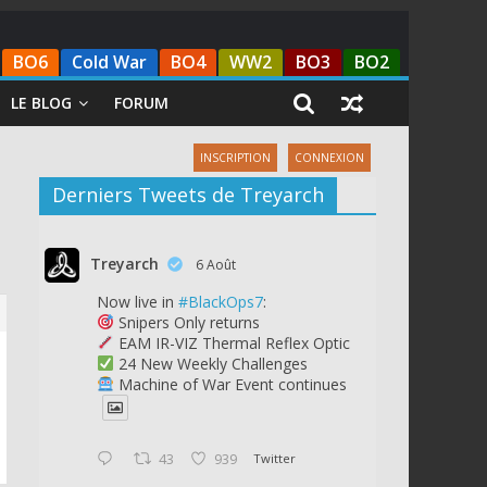
BO6
Cold War
BO4
WW2
BO3
BO2
LE BLOG
FORUM
INSCRIPTION
CONNEXION
Derniers Tweets de Treyarch
Treyarch
6 Août
Now live in
#BlackOps7
:
Snipers Only returns
EAM IR-VIZ Thermal Reflex Optic
24 New Weekly Challenges
Machine of War Event continues
43
939
Twitter