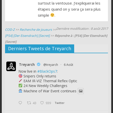
surtout la ventouse. J’expliquerai les
étapes quand on y sera ça sera plus
simple
.
Dernière modification : 8 août 2017
COD-Z
>>
Recherche de joueurs
>>
[PS4] [Der Eisendrach] [Secret]
>>
Répondre à : [PS4] [Der Eisendrach]
[Secret]
Derniers Tweets de Treyarch
Treyarch
@treyarch
·
6 Août
Now live in
#BlackOps7
:
Snipers Only returns
EAM IR-VIZ Thermal Reflex Optic
24 New Weekly Challenges
Machine of War Event continues
43
939
Twitter