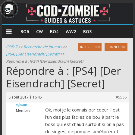
COD
BO6
CW
BO4
WW2
BO3
Zombie
COD-Z
>>
Recherche de joueurs
>>
INSCRIPTION
CONNEXION
[PS4] [Der Eisendrach] [Secret]
>>
Guides
Répondre à : [PS4] [Der Eisendrach] [Secret]
et
Répondre à : [PS4] [Der
astuces
pour
Eisendrach] [Secret]
le
mode
8 août 2017 à 16:45
#5586
zombie
sylvain
de
Ok, moi je le connais par coeur il est
Membre
Call
l’un des plus faciles de bo3 à part le
of
boss qui est chaud surtout si on a pas
Duty
de singes, de pompes améliorer et