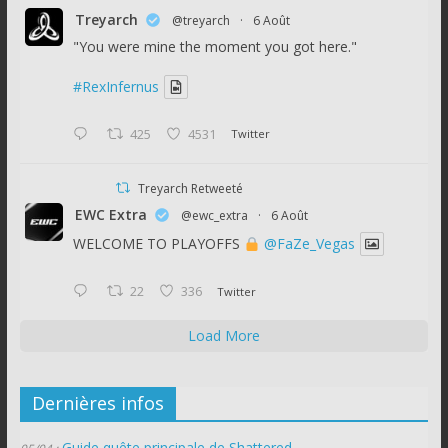
Treyarch
@treyarch
·
6 Août
"You were mine the moment you got here."
#RexInfernus
425
4531
Twitter
Treyarch Retweeté
EWC Extra
@ewc_extra
·
6 Août
WELCOME TO PLAYOFFS
@FaZe_Vegas
22
336
Twitter
Load More
Dernières infos
Guide quête principale de Shattered