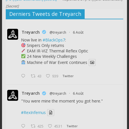
[Secret]
Derniers Tweets de Treyarch
Treyarch
@treyarch
·
6 Août
Now live in
#BlackOps7
:
Snipers Only returns
EAM IR-VIZ Thermal Reflex Optic
24 New Weekly Challenges
Machine of War Event continues
43
939
Twitter
Treyarch
@treyarch
·
6 Août
"You were mine the moment you got here."
#RexInfernus
425
4531
Twitter