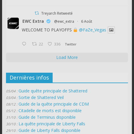
Treyarch Retweeté
EWC Extra
@ewc_extra
·
6 Août
WELCOME TO PLAYOFFS
@FaZe_Vegas
22
336
Twitter
Load More
Dernières infos
Guide quête principale de Shattered
05/04 :
Sortie de Shattered Veil
03/04 :
Guide de la quête principale de CDM
08/12 :
Citadelle de morts est disponible
05/12 :
Guide de Terminus disponible
31/10 :
La quête principale de Liberty Falls
30/10 :
Guide de Liberty Falls disponible
29/10 :