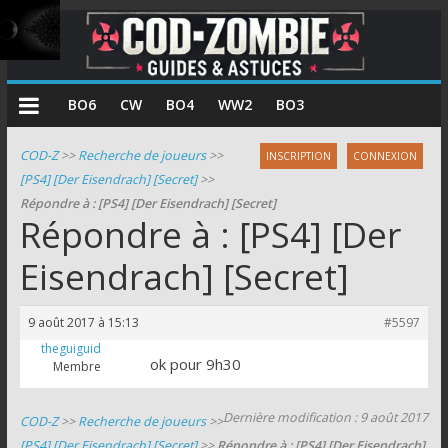
COD
BO6
CW
BO4
WW2
BO3
Zombie
COD-Z
>>
Recherche de joueurs
>>
INSCRIPTION
CONNEXION
[PS4] [Der Eisendrach] [Secret]
>>
Guides
Répondre à : [PS4] [Der Eisendrach] [Secret]
et
Répondre à : [PS4] [Der
astuces
pour
Eisendrach] [Secret]
le
mode
9 août 2017 à 15:13
#5597
zombie
theguiguid
de
ok pour 9h30
Membre
Call
of
Dernière modification : 9 août 2017
COD-Z
>>
Recherche de joueurs
>>
Duty
[PS4] [Der Eisendrach] [Secret]
>>
Répondre à : [PS4] [Der Eisendrach]