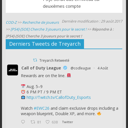
deuxièmes compte
Dernière modification : 29 août 2017
COD-Z
>>
Recherche de joueurs
>>
[PS4]-[SOE] Cherche 3 joueurs pour le secret !
>>
Répondre à :
[PS4]-[SOE] Cherche 3 joueurs pour le secret !
Derniers Tweets de Treyarch
Treyarch Retweeté
Call of Duty League
@codleague
·
4 Août
Rewards are on the line.
Aug. 5–9
6 PM PT / 9 PM ET
http://Twitch.tv/CallofDuty_Esports
Watch
#EWC26
and claim exclusive drops including a
weapon blueprint, Double XP, and more.
81
638
Twitter