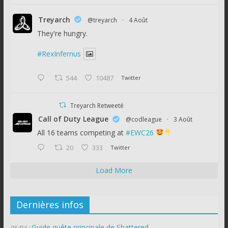
Treyarch
@treyarch
·
4 Août
They're hungry.
#RexInfernus
544
10487
Twitter
Treyarch Retweeté
Call of Duty League
@codleague
·
3 Août
All 16 teams competing at
#EWC26
20
333
Twitter
Load More
Dernières infos
Guide quête principale de Shattered
05/04 :