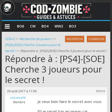
COD
BO6
CW
BO4
WW2
BO3
Zombie
COD-Z
>>
Recherche de joueurs
>>
INSCRIPTION
CONNEXION
[PS4]-[SOE] Cherche 3 joueurs pour le
Guides
secret !
>>
Répondre à : [PS4]-[SOE] Cherche 3 joueurs pour le secret !
et
Répondre à : [PS4]-[SOE]
astuces
pour
Cherche 3 joueurs pour
le
le secret !
mode
zombie
de
29 août 2017 à 11:58
#5618
Call
volcania39
of
Je veux bien faire le secret avec vous
Membre
Duty
PS:je serait bas en niveau car