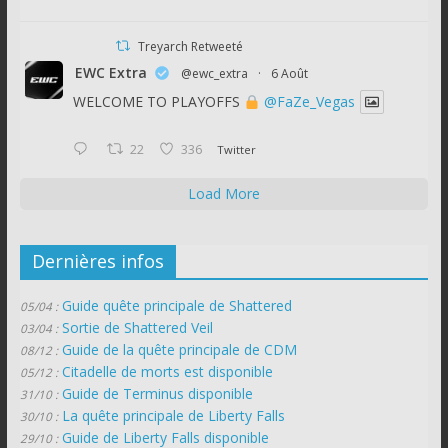
Treyarch Retweeté
EWC Extra
@ewc_extra
·
6 Août
WELCOME TO PLAYOFFS
@FaZe_Vegas
22
336
Twitter
Load More
Dernières infos
Guide quête principale de Shattered
05/04 :
Sortie de Shattered Veil
03/04 :
Guide de la quête principale de CDM
08/12 :
Citadelle de morts est disponible
05/12 :
Guide de Terminus disponible
31/10 :
La quête principale de Liberty Falls
30/10 :
Guide de Liberty Falls disponible
29/10 :