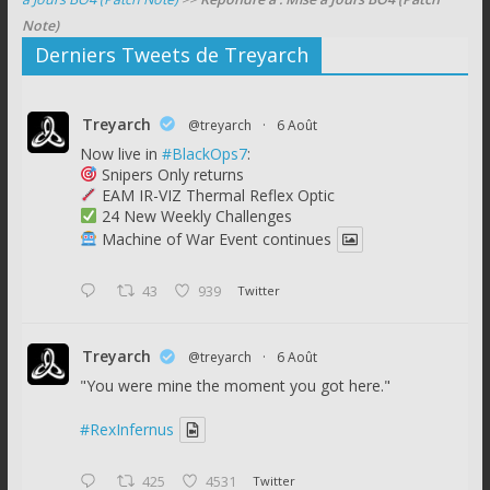
Note)
Derniers Tweets de Treyarch
Treyarch
@treyarch
·
6 Août
Now live in
#BlackOps7
:
Snipers Only returns
EAM IR-VIZ Thermal Reflex Optic
24 New Weekly Challenges
Machine of War Event continues
43
939
Twitter
Treyarch
@treyarch
·
6 Août
"You were mine the moment you got here."
#RexInfernus
425
4531
Twitter