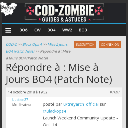
COD
BO6
CW
BO4
WW2
BO3
Zombie
COD-Z
>>
Black Ops 4
>>
Mise à Jours
INSCRIPTION
CONNEXION
BO4 (Patch Note)
>>
Répondre à : Mise
Guides
à Jours BO4 (Patch Note)
et
Répondre à : Mise à
astuces
pour
Jours BO4 (Patch Note)
le
mode
14 octobre 2018 à 19:52
#7697
zombie
bastien27
de
posté par
u/treyarch_official
sur
Modérateur
Call
r/Blackops4
of
Launch Weekend Community Update –
Duty
Oct. 14