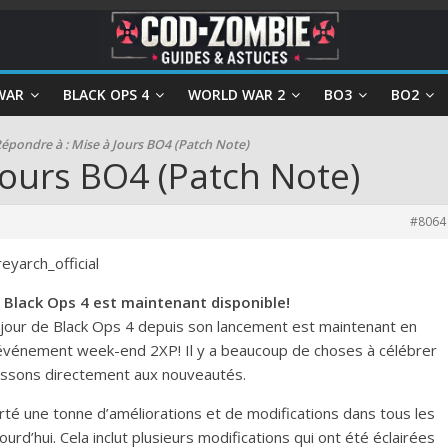
WAR
BLACK OPS 4
WORLD WAR 2
BO3
BO2
épondre à : Mise à Jours BO4 (Patch Note)
Jours BO4 (Patch Note)
#8064
reyarch_official
u Black Ops 4 est maintenant disponible!
à jour de Black Ops 4 depuis son lancement est maintenant en
événement week-end 2XP! Il y a beaucoup de choses à célébrer
passons directement aux nouveautés.
té une tonne d’améliorations et de modifications dans tous les
urd’hui. Cela inclut plusieurs modifications qui ont été éclairées