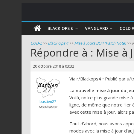
COD
BLACK OPS 6
VANGUARD
COLD 
Zombie
COD-Z
>>
Black Ops 4
>>
Mise à Jours BO4 (Patch Note)
>>
R
Répondre à : Mise à 
Guides
et
20 octobre 2018 à 03:32
astuces
pour
Via r/Blackops4 • Publié par u/t
le
La nouvelle mise à jour du je
mode
Voilà, notre plus grande mise 
zombie
bastien27
ligne, de même que notre 1er 
de
Modérateur
avec cette mise à jour, alors 
Call
of
Tout d’abord, nous avons appor
Duty
modes avec la mise à jour d’aujo