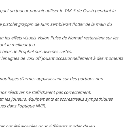
equel un joueur pouvait utiliser le TAK-5 de Crash pendant la
 pistolet grappin de Ruin semblerait flotter de la main du
: les effets visuels Vision Pulse de Nomad resteraient sur les
nt le meilleur jeu.
heur de Prophet sur diverses cartes.
 les lignes de voix off jouant occasionnellement à des moments
mouflages d’armes apparaissant sur des portions non
os réactives ne s’affichaient pas correctement.
t: les joueurs, équipements et scorestreaks sympathiques
ues dans l’optique NVIR.
es ont été ajoutées pour différents modes de jeu.