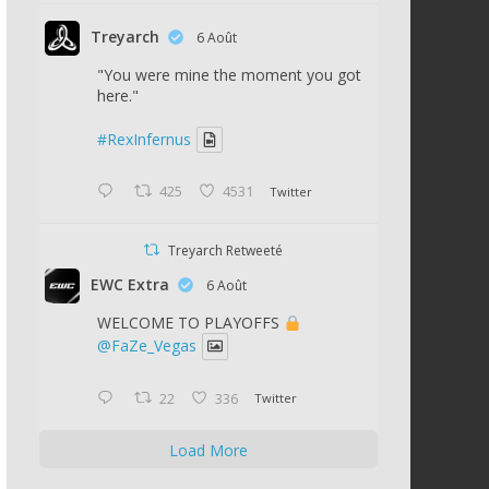
Treyarch
6 Août
"You were mine the moment you got
here."
#RexInfernus
425
4531
Twitter
Treyarch Retweeté
EWC Extra
6 Août
WELCOME TO PLAYOFFS
@FaZe_Vegas
22
336
Twitter
Load More