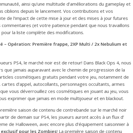
munauté, ainsi qu’une multitude d’améliorations du gameplay et
 ciblions depuis le lancement. Vos contributions et vos
nte de l’impact de cette mise à jour et des mises à jour futures
os commentaires (et votre patience pendant que nous travaillons
s pour la liste complète des modifications.
é – Opération: Première frappe, 2XP Multi / 2x Nebulium et
 joueurs PS4, le marché noir est de retour! Dans Black Ops 4, nous
urs que jamais auparavant avec le chemin de progression de la
rticles cosmétiques gratuits pendant votre jeu, notamment de
 cartes d’appel, autocollants, personnages occultants, armes
rsque vous déverrouillez ces cosmétiques en jouant au jeu, vous
us exprimer que jamais en mode multijoueur et en blackout.
a première saison de contenu de contrebande sur le marché noir
partir de demain sur PS4, les joueurs auront accès à un flux d’
ème de Halloween, avec encore plus d’équipement saisonnier à
 exclusif pour les Zombies
! La première saison de contenu