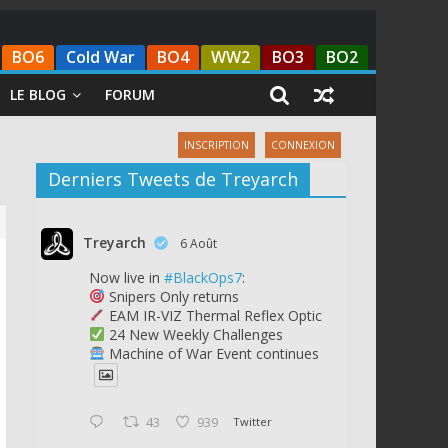
BO6
Cold War
BO4
WW2
BO3
BO2
LE BLOG
FORUM
INSCRIPTION
CONNEXION
Derniers Tweets de Treyarch
Treyarch
6 Août
Now live in
#BlackOps7
:
Snipers Only returns
EAM IR-VIZ Thermal Reflex Optic
24 New Weekly Challenges
Machine of War Event continues
43
939
Twitter