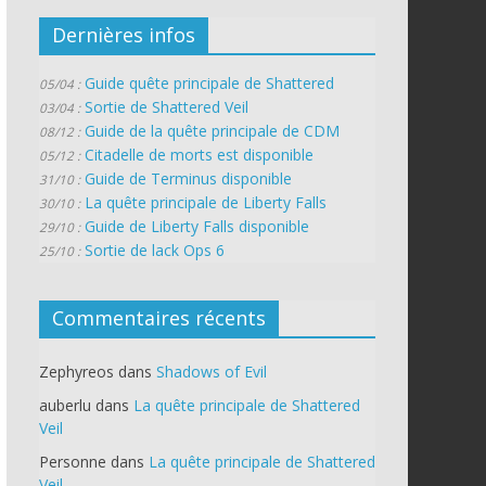
Dernières infos
Guide quête principale de Shattered
05/04 :
Sortie de Shattered Veil
03/04 :
Guide de la quête principale de CDM
08/12 :
Citadelle de morts est disponible
05/12 :
Guide de Terminus disponible
31/10 :
La quête principale de Liberty Falls
30/10 :
Guide de Liberty Falls disponible
29/10 :
Sortie de lack Ops 6
25/10 :
Commentaires récents
Zephyreos
dans
Shadows of Evil
auberlu
dans
La quête principale de Shattered
Veil
Personne
dans
La quête principale de Shattered
Veil