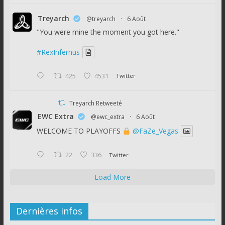
Treyarch
@treyarch
·
6 Août
"You were mine the moment you got here."
#RexInfernus
425
4531
Twitter
Treyarch Retweeté
EWC Extra
@ewc_extra
·
6 Août
WELCOME TO PLAYOFFS
@FaZe_Vegas
22
336
Twitter
Load More
Dernières infos