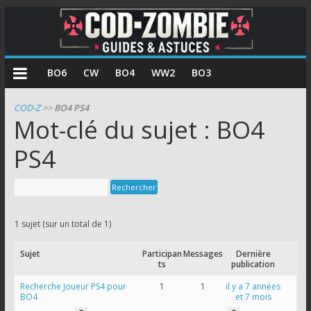
COD
BO6
CW
BO4
WW2
BO3
Zombie
COD-Z
>>
BO4 PS4
Mot-clé du sujet : BO4
Guides
et
PS4
astuces
pour
le
mode
1 sujet (sur un total de 1)
zombie
de
Sujet
Participan
Messages
Dernière
Call
ts
publication
of
Recherche Joueur PS4 pour
1
1
il y a 7 années
BO4
et 7 mois
Duty