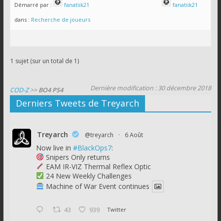
Démarré par :
fanatiik21
fanatiik21
dans :
Recherche de joueurs
1 sujet (sur un total de 1)
Dernière modification : 30 décembre 2018
COD-Z
>>
BO4 PS4
Derniers Tweets de Treyarch
Treyarch
@treyarch
·
6 Août
Now live in
#BlackOps7
:
Snipers Only returns
EAM IR-VIZ Thermal Reflex Optic
24 New Weekly Challenges
Machine of War Event continues
43
939
Twitter