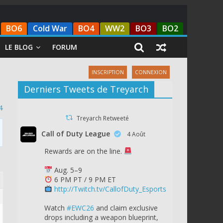
BO6
Cold War
BO4
WW2
BO3
BO2
LE BLOG
FORUM
INSCRIPTION
CONNEXION
Derniers Tweets de Treyarch
4
Treyarch Retweeté
Call of Duty League
4 Août
Rewards are on the line.
Aug. 5–9
6 PM PT / 9 PM ET
http://Twitch.tv/CallofDuty_Esports
Watch
#EWC26
and claim exclusive
drops including a weapon blueprint,