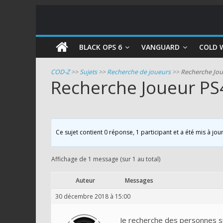
COD
BLACK OPS 6
VANGUARD
COLD 
Zombie
COD-Z
>>
Sujets
>>
Recherche de joueurs
>>
Recherche Jo
Recherche Joueur PS
Guides
et
astuces
pour
Ce sujet contient 0 réponse, 1 participant et a été mis à jou
le
mode
Affichage de 1 message (sur 1 au total)
zombie
de
Auteur
Messages
Call
30 décembre 2018 à 15:00
of
Duty
Je recherche des personnes su