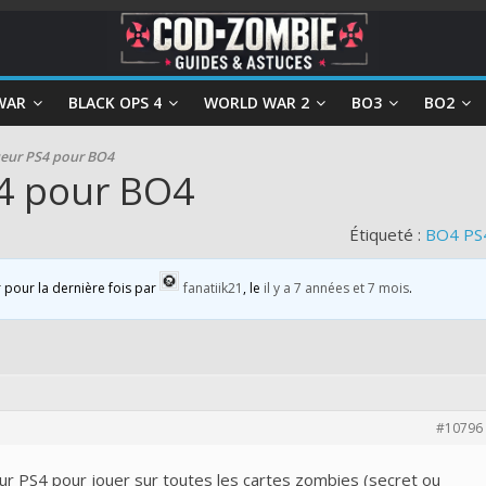
WAR
BLACK OPS 4
WORLD WAR 2
BO3
BO2
ueur PS4 pour BO4
4 pour BO4
Étiqueté :
BO4 PS
r pour la dernière fois par
fanatiik21
, le
il y a 7 années et 7 mois
.
#10796
r PS4 pour jouer sur toutes les cartes zombies (secret ou