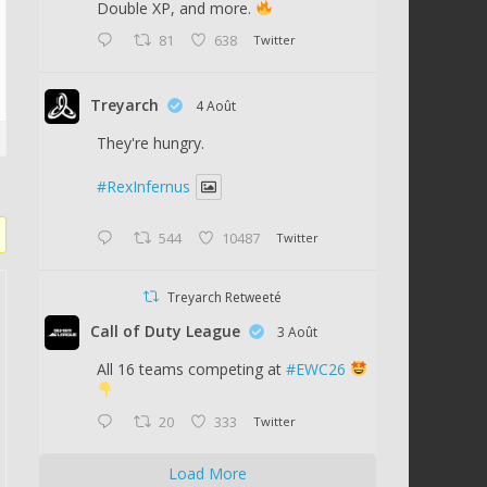
Double XP, and more.
81
638
Twitter
Treyarch
4 Août
They're hungry.
#RexInfernus
544
10487
Twitter
Treyarch Retweeté
Call of Duty League
3 Août
All 16 teams competing at
#EWC26
20
333
Twitter
Load More