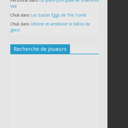
Personne
dans
La quête principale de Shattered
Veil
Chuk
dans
Les Easter Eggs de The Tomb
Chuk
dans
Obtenir et améliorer le bâton de
glace
Recherche de joueurs