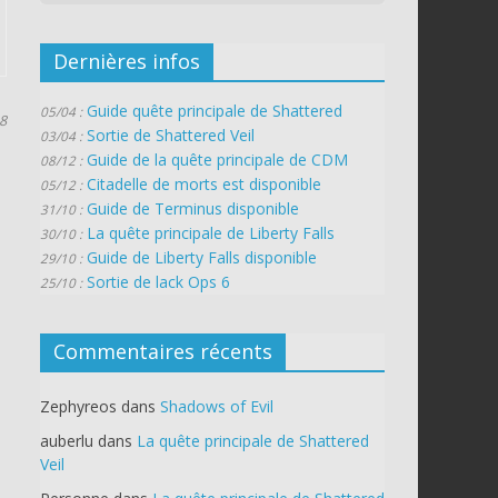
Dernières infos
Guide quête principale de Shattered
05/04 :
8
Sortie de Shattered Veil
03/04 :
Guide de la quête principale de CDM
08/12 :
Citadelle de morts est disponible
05/12 :
Guide de Terminus disponible
31/10 :
La quête principale de Liberty Falls
30/10 :
Guide de Liberty Falls disponible
29/10 :
Sortie de lack Ops 6
25/10 :
Commentaires récents
Zephyreos
dans
Shadows of Evil
auberlu
dans
La quête principale de Shattered
Veil