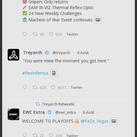
Snipers Only returns
EAM IR-VIZ Thermal Reflex Optic
24 New Weekly Challenges
Machine of War Event continues
43
939
Twitter
Treyarch
@treyarch
·
6 Août
"You were mine the moment you got here."
#RexInfernus
425
4531
Twitter
Treyarch Retweeté
EWC Extra
@ewc_extra
·
6 Août
WELCOME TO PLAYOFFS
@FaZe_Vegas
22
336
Twitter