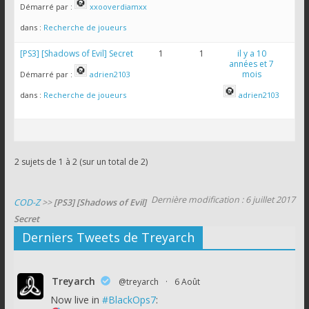
Démarré par :
xxooverdiamxx
dans :
Recherche de joueurs
[PS3] [Shadows of Evil] Secret
1
1
il y a 10
années et 7
mois
Démarré par :
adrien2103
dans :
Recherche de joueurs
adrien2103
2 sujets de 1 à 2 (sur un total de 2)
Dernière modification : 6 juillet 2017
COD-Z
>>
[PS3] [Shadows of Evil]
Secret
Derniers Tweets de Treyarch
Treyarch
@treyarch
·
6 Août
Now live in
#BlackOps7
: