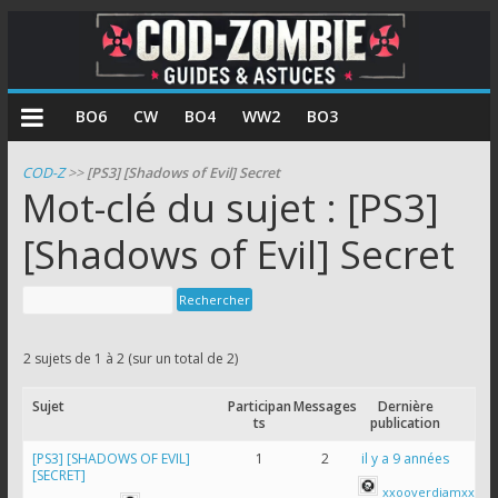
COD
BO6
CW
BO4
WW2
BO3
Zombie
COD-Z
>>
[PS3] [Shadows of Evil] Secret
Mot-clé du sujet : [PS3]
Guides
et
[Shadows of Evil] Secret
astuces
pour
le
mode
2 sujets de 1 à 2 (sur un total de 2)
zombie
de
Sujet
Participan
Messages
Dernière
Call
ts
publication
of
[PS3] [SHADOWS OF EVIL]
1
2
il y a 9 années
[SECRET]
Duty
xxooverdiamxx