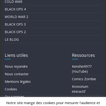
COLD WAR
BLACK OPS 4
WORLD WAR 2
BLACK OPS 3
BLACK OPS 2
LE BLOG
Liens utiles
Ressources
Nous rejoindre
Kenshin9977
(YouTube)
Nous contacter
Comics Zombie
Mentions légales
Kronorium
Cookies
interactif
Qui sommes-
Forum Reddit (en)
nous?
Notre site mange des cookies pour mesurer l'audience et