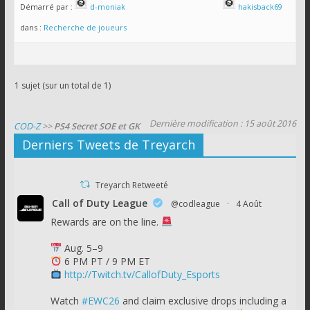
Démarré par :
d-moniak
hakisback69
dans :
Recherche de joueurs
1 sujet (sur un total de 1)
Dernière modification : 15 août 2016
COD-Z
>>
PS4 Secret SOE et GK
Derniers Tweets de Treyarch
Treyarch Retweeté
Call of Duty League
@codleague
·
4 Août
Rewards are on the line.
Aug. 5–9
6 PM PT / 9 PM ET
http://Twitch.tv/CallofDuty_Esports
Watch
#EWC26
and claim exclusive drops including a