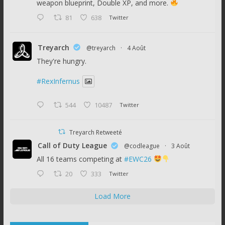
weapon blueprint, Double XP, and more.
81
638
Twitter
Treyarch
@treyarch
·
4 Août
They're hungry.
#RexInfernus
544
10487
Twitter
Treyarch Retweeté
Call of Duty League
@codleague
·
3 Août
All 16 teams competing at
#EWC26
20
333
Twitter
Load More