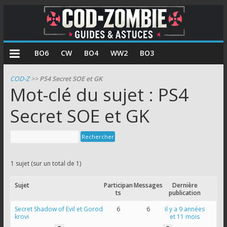
COD
BO6
CW
BO4
WW2
BO3
Zombie
COD-Z
>>
PS4 Secret SOE et GK
Mot-clé du sujet : PS4
Guides
et
Secret SOE et GK
astuces
pour
le
mode
1 sujet (sur un total de 1)
zombie
de
Sujet
Participan
Messages
Dernière
Call
ts
publication
of
Secret Shadow of Evil et Gorod
6
6
il y a 9 années
krovi
et 11 mois
Duty