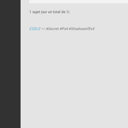
1 sujet (sur un total de 1)
COD-Z
>>
#Secret #Ps4 #ShadowofEvil