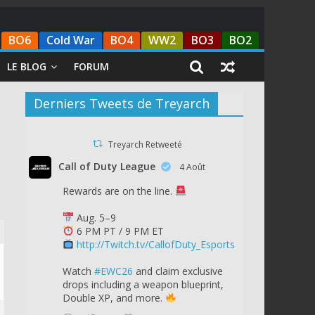
BO6
Cold War
BO4
WW2
BO3
BO2
LE BLOG
FORUM
Derniers Tweets de Treyarch
Treyarch Retweeté
Call of Duty League
4 Août
Rewards are on the line.
Aug. 5–9
6 PM PT / 9 PM ET
http://Twitch.tv/CallofDuty_Esports
Watch
#EWC26
and claim exclusive
drops including a weapon blueprint,
Double XP, and more.