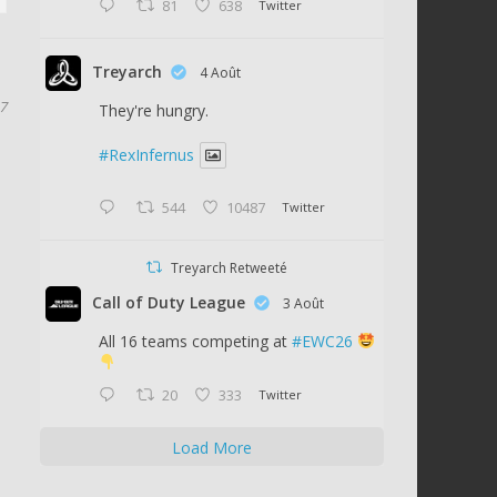
81
638
Twitter
Treyarch
4 Août
17
They're hungry.
#RexInfernus
544
10487
Twitter
Treyarch Retweeté
Call of Duty League
3 Août
All 16 teams competing at
#EWC26
20
333
Twitter
Load More