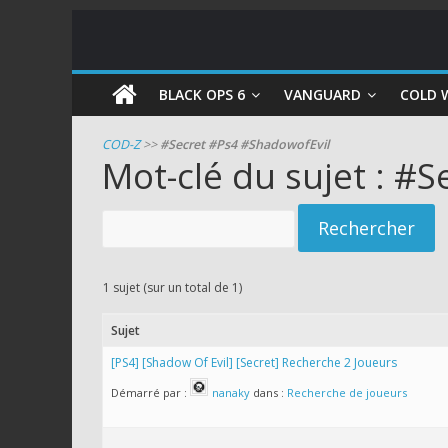
COD
BLACK OPS 6
VANGUARD
COLD 
Zombie
COD-Z
>>
#Secret #Ps4 #ShadowofEvil
Mot-clé du sujet : #
Guides
et
astuces
pour
le
1 sujet (sur un total de 1)
mode
zombie
Sujet
de
[PS4] [Shadow Of Evil] [Secret] Recherche 2 Joueurs
Call
Démarré par :
nanaky
dans :
Recherche de joueurs
of
Duty