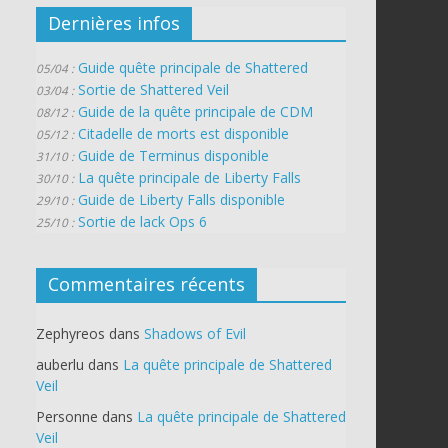
Dernières infos
Guide quête principale de Shattered
05/04 :
Sortie de Shattered Veil
03/04 :
Guide de la quête principale de CDM
08/12 :
Citadelle de morts est disponible
05/12 :
Guide de Terminus disponible
31/10 :
La quête principale de Liberty Falls
30/10 :
Guide de Liberty Falls disponible
29/10 :
Sortie de lack Ops 6
25/10 :
Commentaires récents
Zephyreos
dans
Shadows of Evil
auberlu
dans
La quête principale de Shattered
Veil
Personne
dans
La quête principale de Shattered
Veil