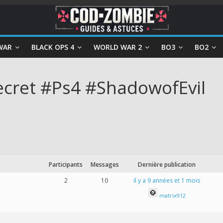
WAR
BLACK OPS 4
WORLD WAR 2
BO3
BO2
Secret #Ps4 #ShadowofEvil
Participants
Messages
Dernière publication
2
10
il y a 9 années et 1 mois
matrix912