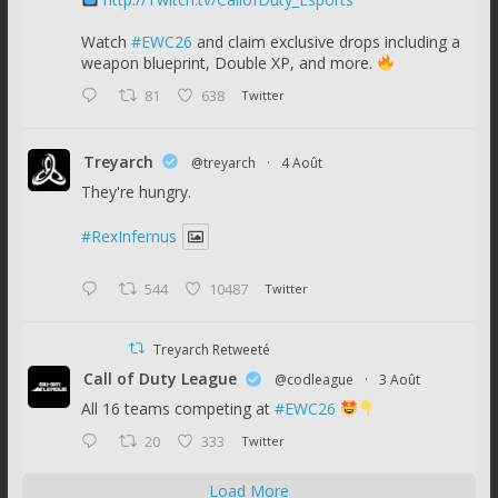
Watch
#EWC26
and claim exclusive drops including a
weapon blueprint, Double XP, and more.
81
638
Twitter
Treyarch
@treyarch
·
4 Août
They're hungry.
#RexInfernus
544
10487
Twitter
Treyarch Retweeté
Call of Duty League
@codleague
·
3 Août
All 16 teams competing at
#EWC26
20
333
Twitter
Load More