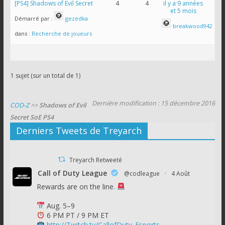
[PS4] Shadows of Evil Secret
4
4
il y a 9 années
et 5 mois
Démarré par :
gezedka
breakwood942
dans :
Recherche de joueurs
1 sujet (sur un total de 1)
Dernière modification : 15 décembre 2016
COD-Z
>>
Shadows of Evil
Secret SoE PS4
Derniers Tweets de Treyarch
Treyarch Retweeté
Call of Duty League
@codleague
·
4 Août
Rewards are on the line.
Aug. 5–9
6 PM PT / 9 PM ET
http://Twitch.tv/CallofDuty_Esports