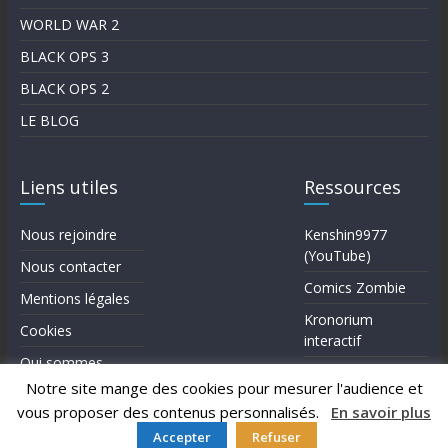
WORLD WAR 2
BLACK OPS 3
BLACK OPS 2
LE BLOG
Liens utiles
Ressources
Nous rejoindre
Kenshin9977
(YouTube)
Nous contacter
Comics Zombie
Mentions légales
Kronorium
Cookies
interactif
Qui sommes-
Forum Reddit (en)
nous?
Notre site mange des cookies pour mesurer l'audience et
vous proposer des contenus personnalisés.
En savoir plus
Accepter
Refuser