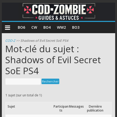
COD
BO6
CW
BO4
WW2
BO3
Zombie
COD-Z
>>
Shadows of Evil Secret SoE PS4
Mot-clé du sujet :
Guides
et
Shadows of Evil Secret
astuces
SoE PS4
pour
le
mode
zombie
de
1 sujet (sur un total de 1)
Call
of
Sujet
Participan
Messages
Dernière
ts
publication
Duty