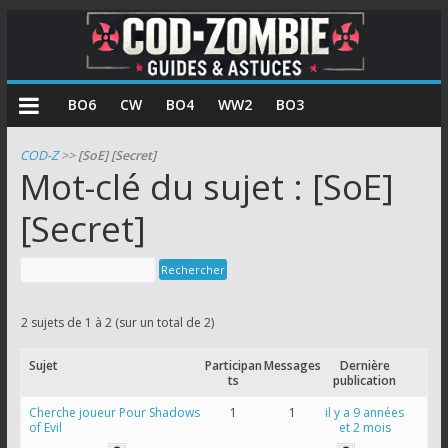
COD
BO6
CW
BO4
WW2
BO3
Zombie
COD-Z
>>
[SoE] [Secret]
Mot-clé du sujet : [SoE]
Guides
et
[Secret]
astuces
pour
le
mode
2 sujets de 1 à 2 (sur un total de 2)
zombie
de
Sujet
Participan
Messages
Dernière
Call
ts
publication
of
Cherche joueur Pour Shadows
1
1
il y a 9 années
of Evil
et 2 mois
Duty