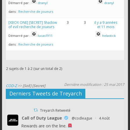
Démarré par :
dranyl
dranyl
dans :
Recherche de joueurs
[XBOX ONE] [SECRET] Shadow
3
3
il y a 9 années
of evil recherche de joueurs
et 11 mois
Démarré par :
lucas1911
helastick
dans :
Recherche de joueurs
2 sujets de 1 à 2 (sur un total de 2)
Dernière modification : 25 mai 2017
COD-Z
>>
[SoE] [Secret]
Derniers Tweets de Treyarch
Treyarch Retweeté
Call of Duty League
@codleague
·
4 Août
Rewards are on the line.