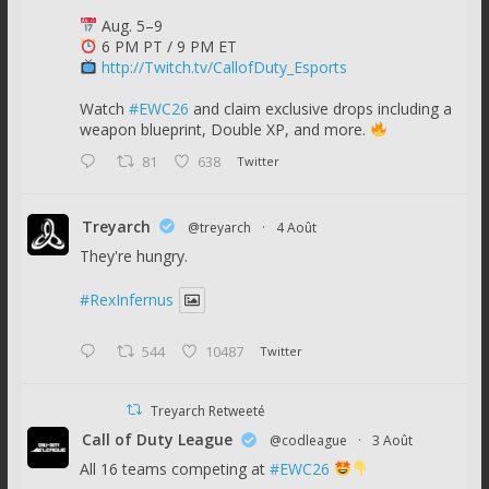
Aug. 5–9
6 PM PT / 9 PM ET
http://Twitch.tv/CallofDuty_Esports
Watch
#EWC26
and claim exclusive drops including a
weapon blueprint, Double XP, and more.
81
638
Twitter
Treyarch
@treyarch
·
4 Août
They're hungry.
#RexInfernus
544
10487
Twitter
Treyarch Retweeté
Call of Duty League
@codleague
·
3 Août
All 16 teams competing at
#EWC26