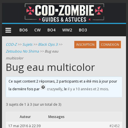
COD
BO6
CW
BO4
WW2
BO3
Zombie
COD-Z
>>
Sujets
>>
Black Ops 3
>>
INSCRIPTION
CONNEXION
Zetsubou No Shima
>>
Bug eau
Guides
multicolor
et
Bug eau multicolor
astuces
pour
le
Ce sujet contient 2 réponses, 2 participants et a été mis à jour pour
mode
la dernière fois par
crazywilly
, le
il y a 10 années et 2 mois
.
zombie
de
3 sujets de 1 à 3 (sur un total de 3)
Call
of
Auteur
Messages
Duty
17 mai 2016 à 22:39
#2452