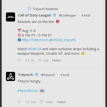
Treyarch Retweeté
Call of Duty League
@codleague
·
4 Août
Rewards are on the line.
Aug. 5–9
6 PM PT / 9 PM ET
http://Twitch.tv/CallofDuty_Esports
Watch
#EWC26
and claim exclusive drops including a
weapon blueprint, Double XP, and more.
81
638
Twitter
Treyarch
@treyarch
·
4 Août
They're hungry.
#RexInfernus
544
10487
Twitter