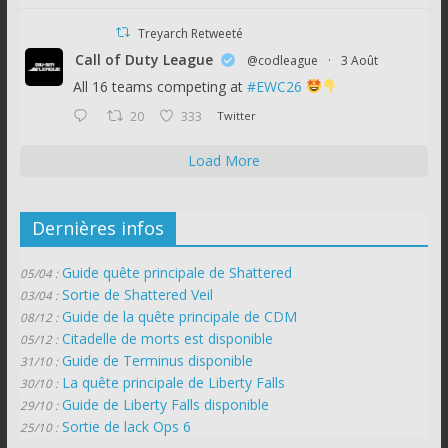
Treyarch Retweeté
Call of Duty League
@codleague
·
3 Août
All 16 teams competing at
#EWC26
20
333
Twitter
Load More
Dernières infos
Guide quête principale de Shattered
05/04 :
Sortie de Shattered Veil
03/04 :
Guide de la quête principale de CDM
08/12 :
Citadelle de morts est disponible
05/12 :
Guide de Terminus disponible
31/10 :
La quête principale de Liberty Falls
30/10 :
Guide de Liberty Falls disponible
29/10 :
Sortie de lack Ops 6
25/10 :