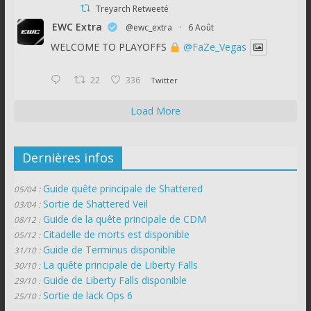
Treyarch Retweeté
EWC Extra
@ewc_extra
·
6 Août
WELCOME TO PLAYOFFS
@FaZe_Vegas
22
336
Twitter
Load More
Dernières infos
Guide quête principale de Shattered
05/04 :
Sortie de Shattered Veil
03/04 :
Guide de la quête principale de CDM
08/12 :
Citadelle de morts est disponible
05/12 :
Guide de Terminus disponible
31/10 :
La quête principale de Liberty Falls
30/10 :
Guide de Liberty Falls disponible
29/10 :
Sortie de lack Ops 6
25/10 :