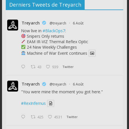
Derniers Tweets de Treyarch
Treyarch
@treyarch
·
6 Août
Now live in
#BlackOps7
:
Snipers Only returns
EAM IR-VIZ Thermal Reflex Optic
24 New Weekly Challenges
Machine of War Event continues
43
939
Twitter
Treyarch
@treyarch
·
6 Août
"You were mine the moment you got here."
#RexInfernus
425
4531
Twitter