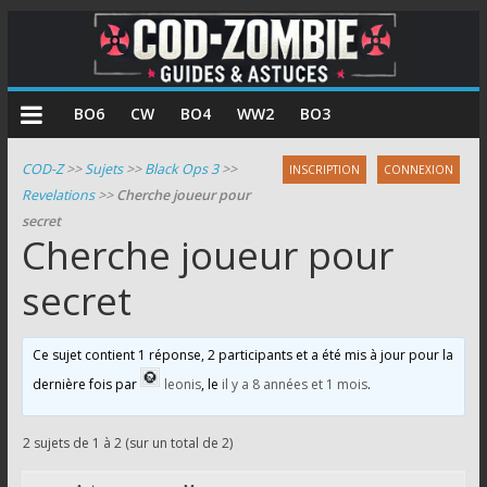
COD
BO6
CW
BO4
WW2
BO3
Zombie
COD-Z
>>
Sujets
>>
Black Ops 3
>>
INSCRIPTION
CONNEXION
Revelations
>>
Cherche joueur pour
Guides
secret
et
Cherche joueur pour
astuces
pour
secret
le
mode
Ce sujet contient 1 réponse, 2 participants et a été mis à jour pour la
zombie
dernière fois par
leonis
, le
il y a 8 années et 1 mois
.
de
Call
of
2 sujets de 1 à 2 (sur un total de 2)
Duty