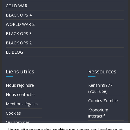
COLD WAR
BLACK OPS 4
WORLD WAR 2
BLACK OPS 3
BLACK OPS 2
LE BLOG
Liens utiles
Ressources
Nous rejoindre
Kenshin9977
(YouTube)
Nous contacter
Comics Zombie
Mentions légales
Kronorium
Cookies
interactif
Qui sommes-
Forum Reddit (en)
nous?
Notre site mange des cookies pour mesurer l'audience et