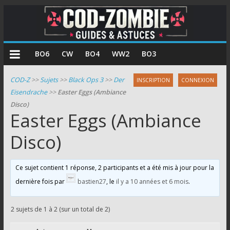
COD
BO6
CW
BO4
WW2
BO3
Zombie
COD-Z
>>
Sujets
>>
Black Ops 3
>>
Der
INSCRIPTION
CONNEXION
Eisendrache
>>
Easter Eggs (Ambiance
Guides
Disco)
et
Easter Eggs (Ambiance
astuces
pour
Disco)
le
mode
Ce sujet contient 1 réponse, 2 participants et a été mis à jour pour la
zombie
dernière fois par
bastien27
, le
il y a 10 années et 6 mois
.
de
Call
of
2 sujets de 1 à 2 (sur un total de 2)
Duty