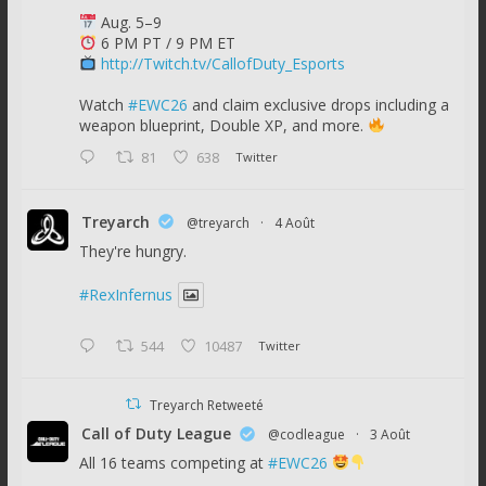
Aug. 5–9
6 PM PT / 9 PM ET
http://Twitch.tv/CallofDuty_Esports
Watch
#EWC26
and claim exclusive drops including a
weapon blueprint, Double XP, and more.
81
638
Twitter
Treyarch
@treyarch
·
4 Août
They're hungry.
#RexInfernus
544
10487
Twitter
Treyarch Retweeté
Call of Duty League
@codleague
·
3 Août
All 16 teams competing at
#EWC26