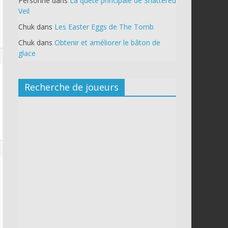
Personne
dans
La quête principale de Shattered
Veil
Chuk
dans
Les Easter Eggs de The Tomb
Chuk
dans
Obtenir et améliorer le bâton de
glace
Recherche de joueurs