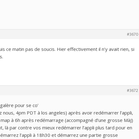
#3670
 ce matin pas de soucis. Hier effectivement il n’y avait rien, si
s.
#3672
 galère pour se co’
hez nous, 4pm PDT à los angeles) après avoir redémarrer l’appli,
lle map à 6h après redémarrage (accompagné d’une grosse MàJ)
ut, là par contre vos mieux redémarrer l’appli plus tard pour en
edémarrez l’appli à 18h30 et démarrez une partie grosse