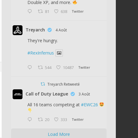
Double XP, and more.
81
638
Twitter
Treyarch
4 Août
They're hungry.
#RexInfernus
544
10487
Twitter
Treyarch Retweeté
Call of Duty League
3 Août
All 16 teams competing at
#EWC26
20
333
Twitter
Load More