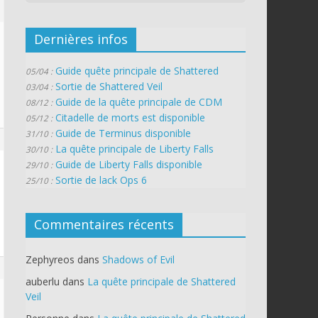
Dernières infos
Guide quête principale de Shattered
05/04 :
Sortie de Shattered Veil
03/04 :
Guide de la quête principale de CDM
08/12 :
Citadelle de morts est disponible
05/12 :
Guide de Terminus disponible
31/10 :
La quête principale de Liberty Falls
30/10 :
Guide de Liberty Falls disponible
29/10 :
Sortie de lack Ops 6
25/10 :
Commentaires récents
Zephyreos
dans
Shadows of Evil
auberlu
dans
La quête principale de Shattered
Veil