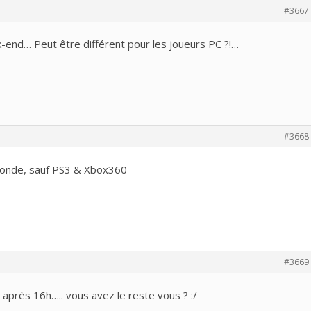
#3667
k-end… Peut être différent pour les joueurs PC ?!…
#3668
 monde, sauf PS3 & Xbox360
#3669
2 après 16h….. vous avez le reste vous ? :/