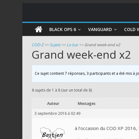
COD
BLACK OPS 6
VANGUARD
COLD 
Zombie
COD-Z
>>
Sujets
>>
Le bar
>>
Grand week-end x2
Grand week-end x2
Guides
et
astuces
Ce sujet contient 7 réponses, 3 participants et a été mis à j
pour
le
8 sujets de 1 à 8 (sur un total de 8)
mode
zombie
Auteur
Messages
de
3 septembre 2016 à 02:49
Call
of
à l’occasion du COD XP 2016, 
Duty