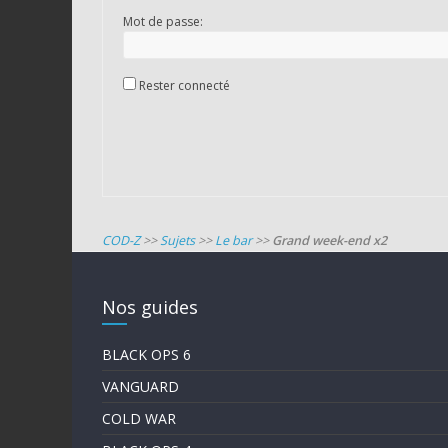
Mot de passe:
Rester connecté
COD-Z
>>
Sujets
>>
Le bar
>>
Grand week-end x2
Nos guides
BLACK OPS 6
VANGUARD
COLD WAR