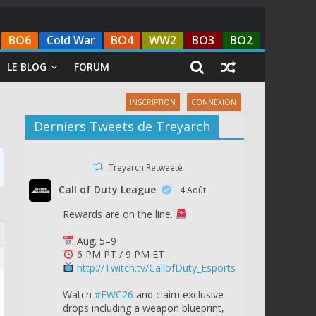
BO6
Cold War
BO4
WW2
BO3
BO2
LE BLOG
FORUM
INSCRIPTION
CONNEXION
Derniers Tweets de Treyarch
Treyarch Retweeté
Call of Duty League
4 Août
Rewards are on the line.
Aug. 5–9
6 PM PT / 9 PM ET
http://Twitch.tv/CallofDuty_Esports
Watch
#EWC26
and claim exclusive
drops including a weapon blueprint,