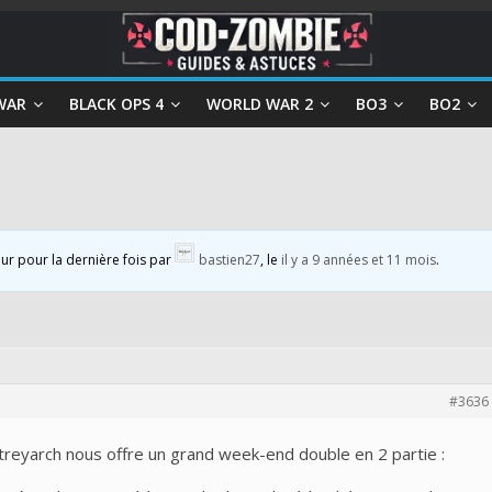
WAR
BLACK OPS 4
WORLD WAR 2
BO3
BO2
our pour la dernière fois par
bastien27
, le
il y a 9 années et 11 mois
.
#3636
treyarch nous offre un grand week-end double en 2 partie :