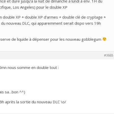
cé et dure jusqu’à la nuit de dimanche à lundi à env. 1H du
ifique, Los Angeles) pour le double XP
 un double XP + double XP d’armes + double clé de cryptage +
tie du nouveau DLC, qui apparemment serait dispo vers 19h
 réserve de liquide à dépenser pour les nouveau gobblegum
#3665
30mn nous somme en double tout :
ais sa…bon ^^)
 9h après la sortie du nouveau DLC \o/