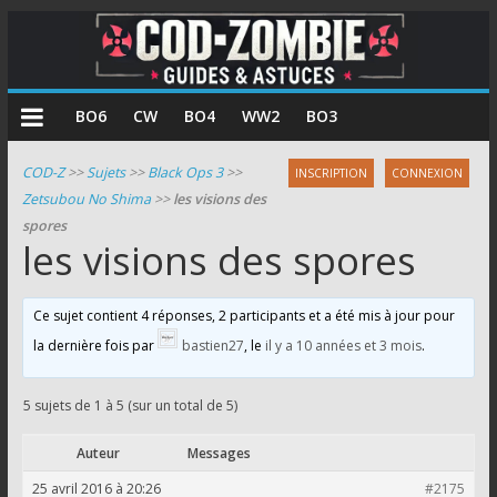
COD
BO6
CW
BO4
WW2
BO3
Zombie
COD-Z
>>
Sujets
>>
Black Ops 3
>>
INSCRIPTION
CONNEXION
Zetsubou No Shima
>>
les visions des
Guides
spores
et
les visions des spores
astuces
pour
le
Ce sujet contient 4 réponses, 2 participants et a été mis à jour pour
mode
la dernière fois par
bastien27
, le
il y a 10 années et 3 mois
.
zombie
de
5 sujets de 1 à 5 (sur un total de 5)
Call
of
Auteur
Messages
Duty
25 avril 2016 à 20:26
#2175