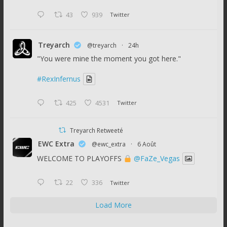
43
939
Twitter
Treyarch
@treyarch
·
24h
"You were mine the moment you got here."
#RexInfernus
425
4531
Twitter
Treyarch Retweeté
EWC Extra
@ewc_extra
·
6 Août
WELCOME TO PLAYOFFS
@FaZe_Vegas
22
336
Twitter
Load More