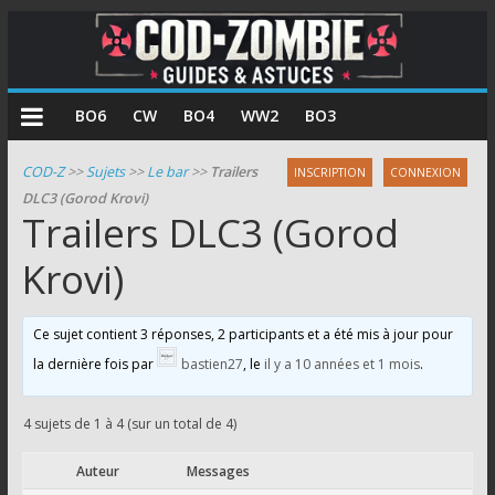
COD
BO6
CW
BO4
WW2
BO3
Zombie
COD-Z
>>
Sujets
>>
Le bar
>>
Trailers
INSCRIPTION
CONNEXION
DLC3 (Gorod Krovi)
Guides
Trailers DLC3 (Gorod
et
astuces
Krovi)
pour
le
Ce sujet contient 3 réponses, 2 participants et a été mis à jour pour
mode
la dernière fois par
bastien27
, le
il y a 10 années et 1 mois
.
zombie
de
Call
4 sujets de 1 à 4 (sur un total de 4)
of
Auteur
Messages
Duty