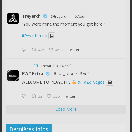
Treyarch
@treyarch
·
6 Août
"You were mine the moment you got here."
#RexInfernus
425
4531
Twitter
Treyarch Retweeté
EWC Extra
@ewc_extra
·
6 Août
WELCOME TO PLAYOFFS
@FaZe_Vegas
22
336
Twitter
Load More
Dernières infos