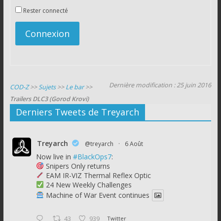
Rester connecté
Connexion
Dernière modification : 25 juin 2016
COD-Z
>>
Sujets
>>
Le bar
>>
Trailers DLC3 (Gorod Krovi)
Derniers Tweets de Treyarch
Treyarch
@treyarch
·
6 Août
Now live in
#BlackOps7
:
Snipers Only returns
EAM IR-VIZ Thermal Reflex Optic
24 New Weekly Challenges
Machine of War Event continues
43
939
Twitter