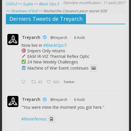
Dernière modification : 11 août 2017
COD-Z
>>
Sujets
>>
Black Ops 3
>>
Shadows of Evil
>>
Recherche 2 joueurs pour secret SOE
Derniers Tweets de Treyarch
Treyarch
@treyarch
·
6 Août
Now live in
#BlackOps7
:
Snipers Only returns
EAM IR-VIZ Thermal Reflex Optic
24 New Weekly Challenges
Machine of War Event continues
43
939
Twitter
Treyarch
@treyarch
·
6 Août
"You were mine the moment you got here."
#RexInfernus