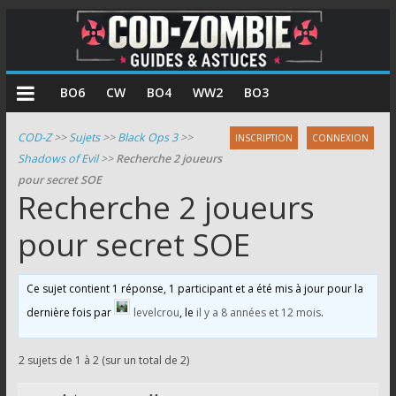
COD
BO6
CW
BO4
WW2
BO3
Zombie
COD-Z
>>
Sujets
>>
Black Ops 3
>>
INSCRIPTION
CONNEXION
Shadows of Evil
>>
Recherche 2 joueurs
Guides
pour secret SOE
et
Recherche 2 joueurs
astuces
pour
pour secret SOE
le
mode
Ce sujet contient 1 réponse, 1 participant et a été mis à jour pour la
zombie
dernière fois par
levelcrou
, le
il y a 8 années et 12 mois
.
de
Call
of
2 sujets de 1 à 2 (sur un total de 2)
Duty