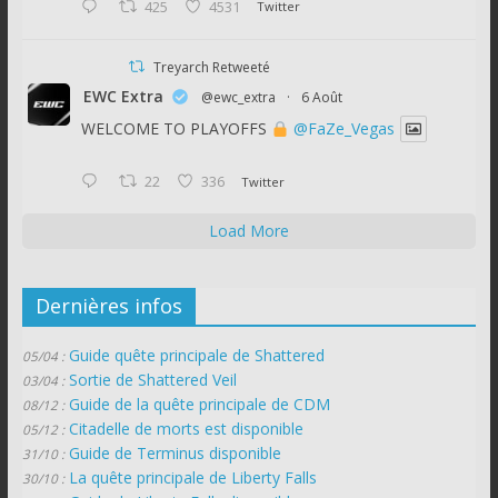
425
4531
Twitter
Treyarch Retweeté
EWC Extra
@ewc_extra
·
6 Août
WELCOME TO PLAYOFFS
@FaZe_Vegas
22
336
Twitter
Load More
Dernières infos
Guide quête principale de Shattered
05/04 :
Sortie de Shattered Veil
03/04 :
Guide de la quête principale de CDM
08/12 :
Citadelle de morts est disponible
05/12 :
Guide de Terminus disponible
31/10 :
La quête principale de Liberty Falls
30/10 :