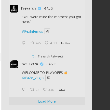
Treyarch
6 Août
"You were mine the moment you got
here."
#RexInfernus
425
4531
Twitter
Treyarch Retweeté
EWC Extra
6 Août
WELCOME TO PLAYOFFS
@FaZe_Vegas
22
336
Twitter
Load More