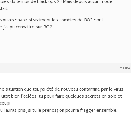
mbies du temps de black ops 2 ! Mais depuis aucun mode
fait.
voulais savoir si vraiment les zombies de BO3 sont
 j’ai pu connaitre sur BO2.
#3384
me situation que toi. j’ai été de nouveau contaminé par le virus
utot bien ficelées, tu peux faire quelques secrets en solo et
 coup!
u l’auras pris( si tu le prends) on pourra fragger ensemble.