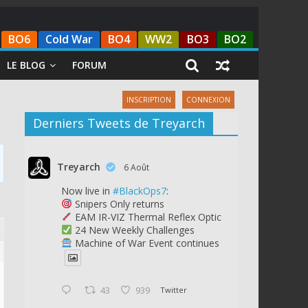
BO6
Cold War
BO4
WW2
BO3
BO2
LE BLOG
FORUM
INSCRIPTION
CONNEXION
Derniers Tweets de Treyarch
Treyarch
6 Août
Now live in
#BlackOps7
:
Snipers Only returns
EAM IR-VIZ Thermal Reflex Optic
24 New Weekly Challenges
Machine of War Event continues
43
939
Twitter