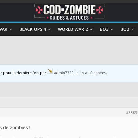
WAR
BLACK OPS 4
WORLD WAR 2
BO3
BO2
ur pour la dernière fois par
admin7333
, le
il y a 10 années
.
#3383
s de zombies !