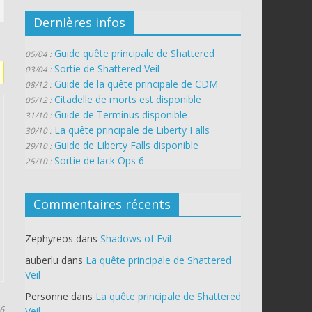
Dernières infos
Guide quête principale de Shattered
05/04 :
Sortie de Shattered Veil
03/04 :
Guide de la quête principale de CDM
08/12 :
Citadelle de morts est disponible
05/12 :
Guide de Terminus disponible
31/10 :
La quête principale de Liberty Falls
30/10 :
Guide de Liberty Falls disponible
29/10 :
Sortie de lack Ops 6
25/10 :
Commentaires récents
Zephyreos
dans
Shadows of Evil
auberlu
dans
La quête principale de Shattered
Veil
Personne
dans
La quête principale de Shattered
16
Veil