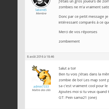
J’étais un gros joueurs de zo
zombies ne m’a vraiment satis
laben85
Membre
Donc par ce petit message je 
intéressant comparés à ce que
Merci de vos réponses
zombiement
8 août 2016 à 18:46
Salut a toi!
Ben tu vois j’étais dans la mê
zombie de bo! Les map sont pl
sa c’est vraiment cool pour le
admin7333
Maître des clés
Ajoutes moi si tu veux quand t
GT: Pein sama21 (one)