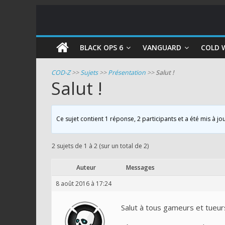
COD
BLACK OPS 6
VANGUARD
COLD 
Zombie
COD-Z
>>
Sujets
>>
Présentation
>>
Salut !
Salut !
Guides
et
astuces
Ce sujet contient 1 réponse, 2 participants et a été mis à jo
pour
le
2 sujets de 1 à 2 (sur un total de 2)
mode
zombie
Auteur
Messages
de
8 août 2016 à 17:24
Call
of
Salut à tous gameurs et tueur
Duty