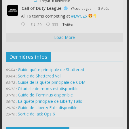
Treyarch Retweeté
Call of Duty League
@codleague
·
3 Août
All 16 teams competing at
#EWC26
20
333
Twitter
Load More
Dernières infos
Guide quête principale de Shattered
05/04 :
Sortie de Shattered Veil
03/04 :
Guide de la quête principale de CDM
08/12 :
Citadelle de morts est disponible
05/12 :
Guide de Terminus disponible
31/10 :
La quête principale de Liberty Falls
30/10 :
Guide de Liberty Falls disponible
29/10 :
Sortie de lack Ops 6
25/10 :