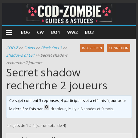
COD
BO6
CW
BO4
WW2
BO3
Zombie
COD-Z
>>
Sujets
>>
Black Ops 3
>>
INSCRIPTION
CONNEXION
Shadows of Evil
>>
Secret shadow
Guides
recherche 2 joueurs
et
Secret shadow
astuces
pour
recherche 2 joueurs
le
mode
Ce sujet contient 3 réponses, 4 participants et a été mis à jour pour
zombie
la dernière fois par
drableur
, le
il y a 8 années et 9 mois
.
de
Call
of
4 sujets de 1 à 4 (sur un total de 4)
Duty