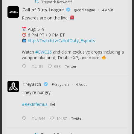
Treyarch Retweeté
Call of Duty League
@codleague
·
4 Août
Rewards are on the line.
Aug. 5–9
6 PM PT / 9 PM ET
http://Twitch.tv/CallofDuty_Esports
Watch
#EWC26
and claim exclusive drops including a
weapon blueprint, Double XP, and more.
81
638
Twitter
Treyarch
@treyarch
·
4 Août
They're hungry.
#RexInfernus
544
10487
Twitter