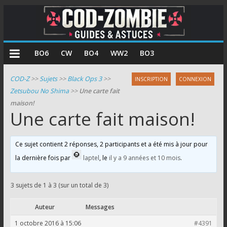
COD
BO6
CW
BO4
WW2
BO3
Zombie
COD-Z
>>
Sujets
>>
Black Ops 3
>>
INSCRIPTION
CONNEXION
Zetsubou No Shima
>>
Une carte fait
Guides
maison!
et
Une carte fait maison!
astuces
pour
le
Ce sujet contient 2 réponses, 2 participants et a été mis à jour pour
mode
la dernière fois par
laptel
, le
il y a 9 années et 10 mois
.
zombie
de
3 sujets de 1 à 3 (sur un total de 3)
Call
of
Auteur
Messages
Duty
1 octobre 2016 à 15:06
#4391