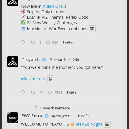
Now live in
#BlackOps7
:
Snipers Only returns
EAM IR-VIZ Thermal Reflex Optic
24 New Weekly Challenges
Machine of War Event continues
43
939
Twitter
Treyarch
@treyarch
·
24h
"You were mine the moment you got here."
#RexInfernus
425
4531
Twitter
Treyarch Retweeté
EWC Extra
@ewc_extra
·
6 Août
WELCOME TO PLAYOFFS
@FaZe_Vegas