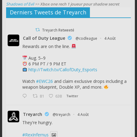
Shadows of Evil
>>
Xbox one rech 1 joueur pour shadow secret
Derniers Tweets de Treyarch
Treyarch Retweeté
Call of Duty League
@codleague
·
4 Août
Rewards are on the line.
Aug. 5–9
6 PM PT / 9 PM ET
http://Twitch.tv/CallofDuty_Esports
Watch
#EWC26
and claim exclusive drops including a
weapon blueprint, Double XP, and more.
81
638
Twitter
Treyarch
@treyarch
·
4 Août
They're hungry.
#RexInfernus