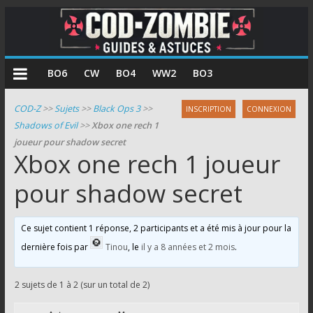
COD
BO6
CW
BO4
WW2
BO3
Zombie
COD-Z
>>
Sujets
>>
Black Ops 3
>>
INSCRIPTION
CONNEXION
Shadows of Evil
>>
Xbox one rech 1
Guides
joueur pour shadow secret
et
Xbox one rech 1 joueur
astuces
pour
pour shadow secret
le
mode
Ce sujet contient 1 réponse, 2 participants et a été mis à jour pour la
zombie
dernière fois par
Tinou
, le
il y a 8 années et 2 mois
.
de
Call
of
2 sujets de 1 à 2 (sur un total de 2)
Duty