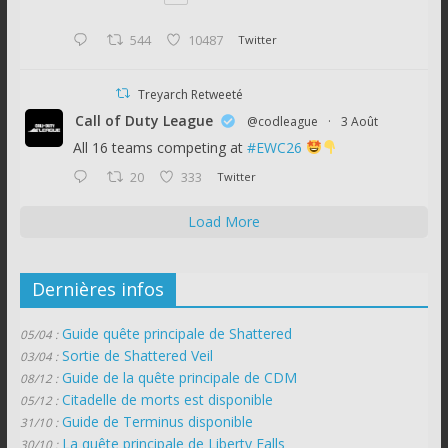
544
10487
Twitter
Treyarch Retweeté
Call of Duty League
@codleague
·
3 Août
All 16 teams competing at
#EWC26
20
333
Twitter
Load More
Dernières infos
Guide quête principale de Shattered
05/04 :
Sortie de Shattered Veil
03/04 :
Guide de la quête principale de CDM
08/12 :
Citadelle de morts est disponible
05/12 :
Guide de Terminus disponible
31/10 :
La quête principale de Liberty Falls
30/10 :