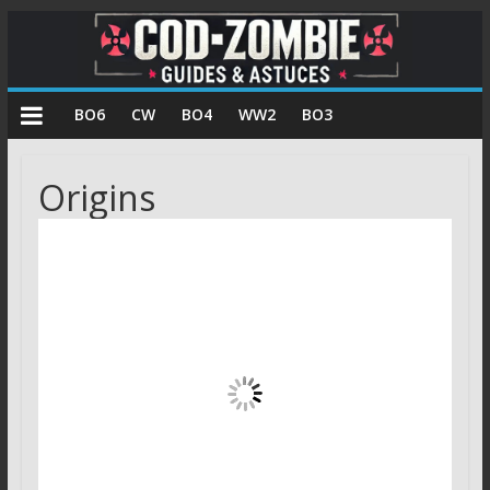
COD
BO6
CW
BO4
WW2
BO3
Zombie
Origins
Guides
et
astuces
pour
le
mode
zombie
de
Call
of
Duty