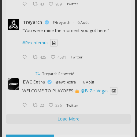
43
939
Twitter
Treyarch
@treyarch
·
6 Août
"You were mine the moment you got here."
#RexInfernus
425
4531
Twitter
Treyarch Retweeté
EWC Extra
@ewc_extra
·
6 Août
WELCOME TO PLAYOFFS
@FaZe_Vegas
22
336
Twitter
Load More