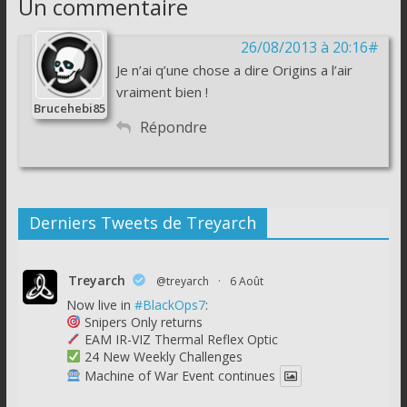
Un commentaire
26/08/2013 à 20:16#
Je n’ai q’une chose a dire Origins a l’air
vraiment bien !
Brucehebi85
Répondre
Derniers Tweets de Treyarch
Treyarch
@treyarch
·
6 Août
Now live in
#BlackOps7
:
Snipers Only returns
EAM IR-VIZ Thermal Reflex Optic
24 New Weekly Challenges
Machine of War Event continues