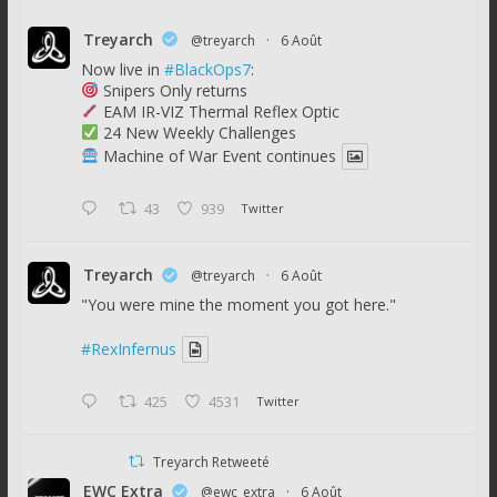
Treyarch
@treyarch
·
6 Août
Now live in
#BlackOps7
:
Snipers Only returns
EAM IR-VIZ Thermal Reflex Optic
24 New Weekly Challenges
Machine of War Event continues
43
939
Twitter
Treyarch
@treyarch
·
6 Août
"You were mine the moment you got here."
#RexInfernus
425
4531
Twitter
Treyarch Retweeté
EWC Extra
@ewc_extra
·
6 Août