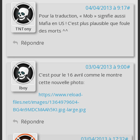
04/04/2013 à 9:17#
Pour la traduction, « Mob » signifie aussi
Mafia en US ! C’est plus plausible que foule
TNTony
des morts ^^
Répondre
03/04/2013 à 9:00#
C’est pour le 16 avril comme le montre
cette nouvelle photo:
lboy
https://www.reload-
files.net/images/1364979604-
BG4n9MDCMAAh5KI.jpg-large.jpg
Répondre
03/04/2013 à 17:32#