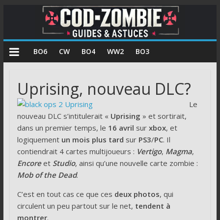
COD
BO6
CW
BO4
WW2
BO3
Zombie
Uprising, nouveau DLC?
Guides
Le
et
nouveau DLC s’intitulerait «
Uprising
» et sortirait,
astuces
dans un premier temps, le
16
avril
sur
xbox
, et
pour
logiquement
un mois plus tard
sur
PS3
/
PC
. Il
le
contiendrait 4 cartes multijoueurs :
Vertigo
,
Magma
,
mode
Encore
et
Studio
, ainsi qu’une nouvelle carte zombie :
zombie
Mob of the Dead
.
de
Call
C’est en tout cas ce que ces
deux photos
, qui
of
circulent un peu partout sur le net,
tendent à
Duty
montrer
.