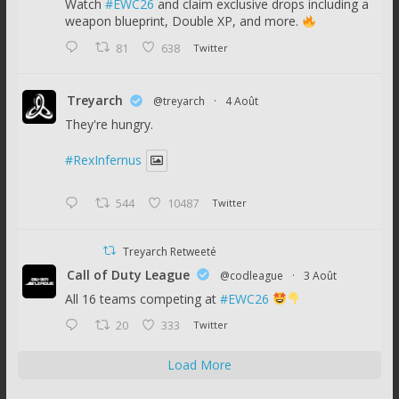
Watch
#EWC26
and claim exclusive drops including a
weapon blueprint, Double XP, and more.
81
638
Twitter
Treyarch
@treyarch
·
4 Août
They're hungry.
#RexInfernus
544
10487
Twitter
Treyarch Retweeté
Call of Duty League
@codleague
·
3 Août
All 16 teams competing at
#EWC26
20
333
Twitter
Load More