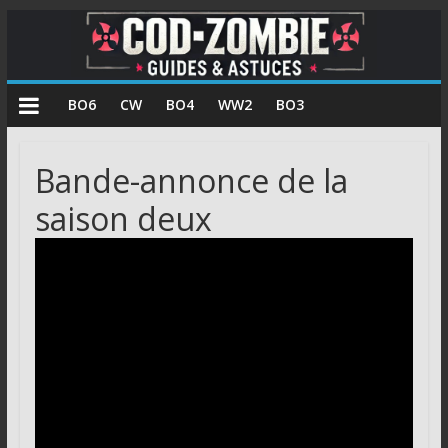
COD
BO6
CW
BO4
WW2
BO3
Zombie
Bande-annonce de la
Guides
saison deux
et
astuces
pour
le
mode
zombie
de
Call
of
Duty