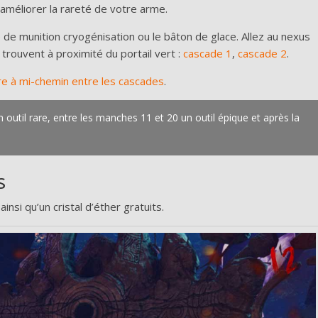
’améliorer la rareté de votre arme.
e munition cryogénisation ou le bâton de glace. Allez au nexus
 trouvent à proximité du portail vert :
cascade 1
,
cascade 2
.
re à mi-chemin entre les cascades
.
outil rare, entre les manches 11 et 20 un outil épique et après la
s
si qu’un cristal d’éther gratuits.