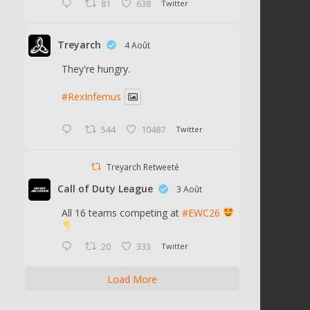
81
638
Twitter
Treyarch
4 Août
They're hungry.
#RexInfernus
544
10487
Twitter
Treyarch Retweeté
Call of Duty League
3 Août
All 16 teams competing at
#EWC26
20
333
Twitter
Load More