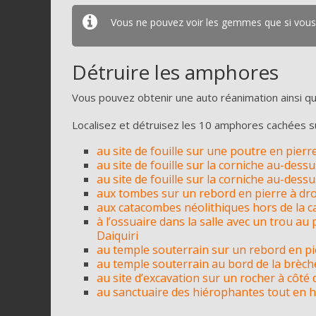
Vous ne pouvez voir les gemmes que si vous 
Détruire les amphores
Vous pouvez obtenir une auto réanimation ainsi qu
Localisez et détruisez les 10 amphores cachées sur
au site de fouille sur une poutre en pier
au site de fouille sur la corniche au-de
au site de fouille sur la corniche au-dessu
aux tombes sur un rebord en pierre à dr
aux catacombes néolithiques hors de la c
à l’ossuaire dans la salle avec un trou 
Daiquiri
au temple souterrain sur un rebord en pi
au temple souterrain au bord de la brèch
au site d’excavation sur un rocher à côté 
au sanctuaire des hiérophantes tout en ha