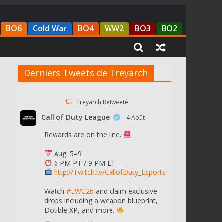
BO6
Cold War
BO4
WW2
BO3
BO2
Derniers Tweets de Treyarch
Treyarch Retweeté
Call of Duty League
4 Août
Rewards are on the line.
Aug. 5–9
6 PM PT / 9 PM ET
http://Twitch.tv/CallofDuty_Esports
Watch
#EWC26
and claim exclusive
drops including a weapon blueprint,
Double XP, and more.