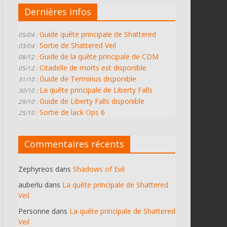
Dernières infos
Guide quête principale de Shattered
05/04 :
Sortie de Shattered Veil
03/04 :
Guide de la quête principale de CDM
08/12 :
Citadelle de morts est disponible
05/12 :
Guide de Terminus disponible
31/10 :
La quête principale de Liberty Falls
30/10 :
Guide de Liberty Falls disponible
29/10 :
Sortie de lack Ops 6
25/10 :
Commentaires récents
Zephyreos
dans
Shadows of Evil
auberlu
dans
La quête principale de Shattered
Veil
Personne
dans
La quête principale de Shattered
Veil