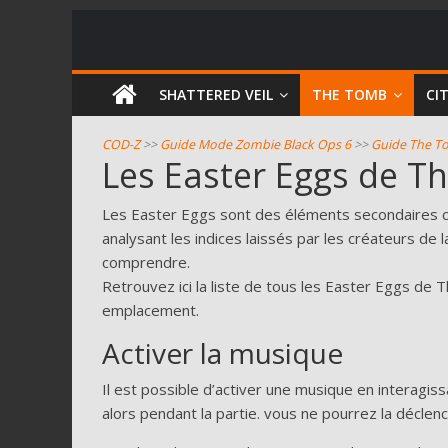
COD
SHATTERED VEIL
THE TOMB
CI
Zombie
COD-Z
>>
Guide Mode Zombie Black Ops 6
>>
Guide The T
Les Easter Eggs de T
Guides
et
Les Easter Eggs sont des éléments secondaires ca
astuces
analysant les indices laissés par les créateurs de l
pour
comprendre.
le
Retrouvez ici la liste de tous les Easter Eggs de
mode
emplacement.
zombie
Activer la musique
de
Call
Il est possible d’activer une musique en interagis
of
alors pendant la partie. vous ne pourrez la déclenc
Duty