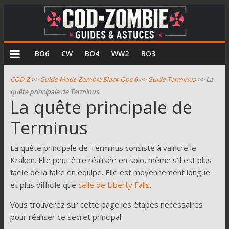
COD
BO6
CW
BO4
WW2
BO3
Zombie
COD-Z
>>
Guide Mode Zombie Black Ops 6
>>
Guide Terminus
>>
La
quête principale de Terminus
Guides
La quête principale de
et
Terminus
astuces
pour
le
La quête principale de Terminus consiste à vaincre le
mode
Kraken. Elle peut être réalisée en solo, même s’il est plus
zombie
facile de la faire en équipe. Elle est moyennement longue
de
et plus difficile que
celle de Liberty Falls
.
Call
Vous trouverez sur cette page les étapes nécessaires
of
pour réaliser ce secret principal.
Duty