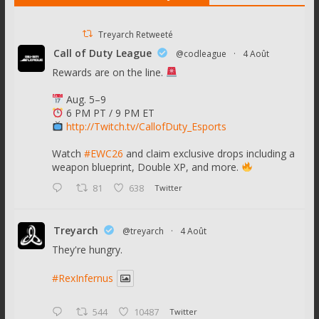
Treyarch Retweeté
Call of Duty League
@codleague
·
4 Août
Rewards are on the line.
Aug. 5–9
6 PM PT / 9 PM ET
http://Twitch.tv/CallofDuty_Esports
Watch
#EWC26
and claim exclusive drops including a
weapon blueprint, Double XP, and more.
81
638
Twitter
Treyarch
@treyarch
·
4 Août
They're hungry.
#RexInfernus
544
10487
Twitter