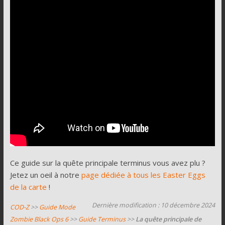
Ce guide sur la quête principale terminus vous avez plu ?
Jetez un oeil à notre
page dédiée à tous les Easter Eggs
de la carte
!
Dernière modification : 10 décembre 2024
COD-Z
>>
Guide Mode
Zombie Black Ops 6
>>
Guide Terminus
>>
La quête principale de