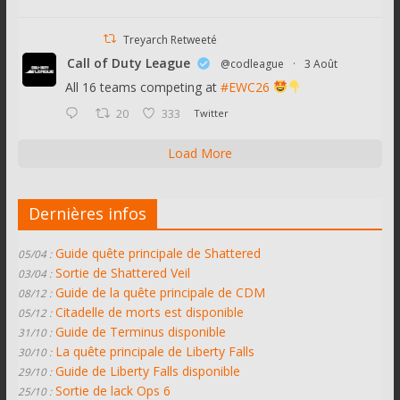
Treyarch Retweeté
Call of Duty League
@codleague
·
3 Août
All 16 teams competing at
#EWC26
20
333
Twitter
Load More
Dernières infos
Guide quête principale de Shattered
05/04 :
Sortie de Shattered Veil
03/04 :
Guide de la quête principale de CDM
08/12 :
Citadelle de morts est disponible
05/12 :
Guide de Terminus disponible
31/10 :
La quête principale de Liberty Falls
30/10 :
Guide de Liberty Falls disponible
29/10 :
Sortie de lack Ops 6
25/10 :