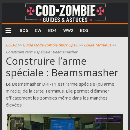
COD
BO6
CW
BO4
WW2
BO3
Zombie
COD-Z
>>
Guide Mode Zombie Black Ops 6
>>
Guide Terminus
>>
Construire l’arme spéciale : Beamsmasher
Guides
Construire l’arme
et
spéciale : Beamsmasher
astuces
pour
le
Le Beamsmasher DRI-11 est l’arme spéciale (ou arme
mode
miracle) de la carte Terminus. Elle permet d’éliminer
zombie
efficacement les zombies même dans les manches
de
élevées.
Call
of
Duty