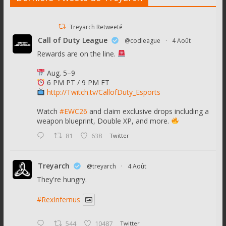
Treyarch Retweeté
Call of Duty League
@codleague
·
4 Août
Rewards are on the line.
Aug. 5–9
6 PM PT / 9 PM ET
http://Twitch.tv/CallofDuty_Esports
Watch
#EWC26
and claim exclusive drops including a
weapon blueprint, Double XP, and more.
81
638
Twitter
Treyarch
@treyarch
·
4 Août
They're hungry.
#RexInfernus
544
10487
Twitter