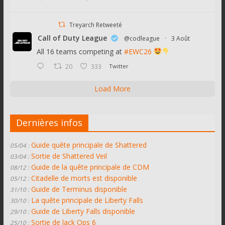
Treyarch Retweeté
Call of Duty League
@codleague
·
3 Août
All 16 teams competing at
#EWC26
20
333
Twitter
Load More
Dernières infos
Guide quête principale de Shattered
05/04 :
Sortie de Shattered Veil
03/04 :
Guide de la quête principale de CDM
08/12 :
Citadelle de morts est disponible
05/12 :
Guide de Terminus disponible
31/10 :
La quête principale de Liberty Falls
30/10 :
Guide de Liberty Falls disponible
29/10 :
Sortie de lack Ops 6
25/10 :