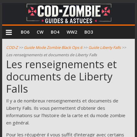
COD
BO6
CW
BO4
WW2
BO3
Zombie
COD-Z
>>
Guide Mode Zombie Black Ops 6
>>
Guide Liberty Falls
>>
Les renseignements et documents de Liberty Falls
Guides
Les renseignements et
et
documents de Liberty
astuces
pour
Falls
le
mode
Il y a de nombreux renseignements et documents de
zombie
Liberty Falls. Ils vous permettent d’obtenir des
de
informations sur l’histoire de la carte et du mode zombie
Call
en général.
of
Duty
Pour les récupérer il vous suffit d’interagir avec certains