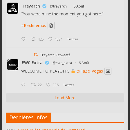
Treyarch
@treyarch
·
6 Août
"You were mine the moment you got here."
#RexInfernus
425
4531
Twitter
Treyarch Retweeté
EWC Extra
@ewc_extra
·
6 Août
WELCOME TO PLAYOFFS
@FaZe_Vegas
22
336
Twitter
Load More
Dernières infos