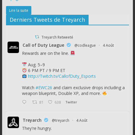
Lire la suite
Derniers Tweets de Treyarch
Treyarch Retweeté
Call of Duty League
@codleague
·
4 Août
Rewards are on the line.
Aug. 5–9
6 PM PT / 9 PM ET
http://Twitch.tv/CallofDuty_Esports
Watch
#EWC26
and claim exclusive drops including a
weapon blueprint, Double XP, and more.
81
638
Twitter
Treyarch
@treyarch
·
4 Août
They're hungry.