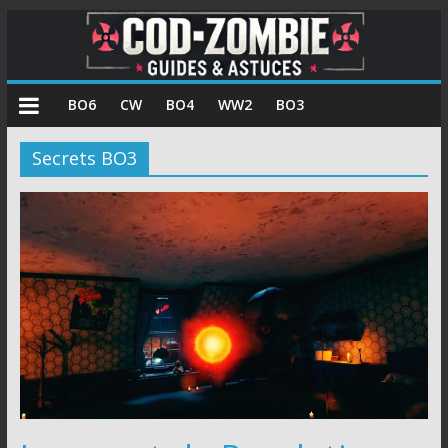
COD
BO6
CW
BO4
WW2
BO3
Zombie
Secrets BO3
Guides
et
astuces
pour
le
mode
zombie
de
Call
of
Duty