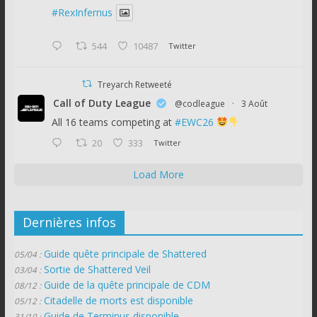
#RexInfernus
544
10487
Twitter
Treyarch Retweeté
Call of Duty League
@codleague
·
3 Août
All 16 teams competing at
#EWC26
20
333
Twitter
Load More
Dernières infos
Guide quête principale de Shattered
05/04 :
Sortie de Shattered Veil
03/04 :
Guide de la quête principale de CDM
08/12 :
Citadelle de morts est disponible
05/12 :
Guide de Terminus disponible
31/10 :