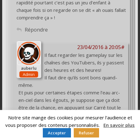
rapidité pourtant c’est pas un jeu d’enfant à
chaque fois si on regarde on se dit « ah ouais fallait
comprendre ça » !
Répondre
23/04/2016 à 20:05#
Il faut regarder les gameplay sur les
chaînes des YouTubers, ils y passent
auberlu
des heures et des heures!
Admin
Il faut dire qu’ils sont bons quand-
même.
Et puis pour certaines étapes comme l’eau arc-
en-ciel dans les égouts, je suppose que ça doit
être de la chance, en appuyant sur Carré tout le
temps pour trouver
Notre site mange des cookies pour mesurer l'audience et
vous proposer des contenus personnalisés.
En savoir plus
Répondre
Accepter
Refuser