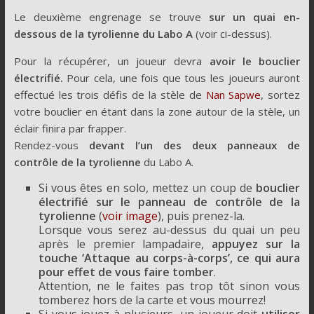
Le deuxième engrenage se trouve
sur un quai en-
dessous de la tyrolienne du Labo A
(voir ci-dessus).
Pour la récupérer, un joueur devra
avoir le bouclier
électrifié.
Pour cela, une fois que tous les joueurs auront
effectué les trois défis de la stèle de
Nan Sapwe
, sortez
votre bouclier en étant dans la zone autour de la stèle, un
éclair finira par frapper.
Rendez-vous
devant l’un des deux panneaux de
contrôle de la tyrolienne
du Labo A.
Si vous êtes en solo, mettez un coup de
bouclier
électrifié sur le panneau de contrôle de la
tyrolienne
(
voir image
), puis prenez-la.
Lorsque vous serez au-dessus du quai un peu
après le premier lampadaire,
appuyez sur la
touche ‘Attaque au corps-à-corps’, ce qui aura
pour effet de vous faire tomber
.
Attention, ne le faites pas trop tôt sinon vous
tomberez hors de la carte et vous mourrez!
Si vous jouez à plusieurs, un joueur doit
utiliser