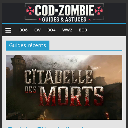
COD
BO6
CW
BO4
WW2
BO3
Zombie
Guides récents
Guides
et
astuces
pour
le
mode
zombie
de
Call
of
Duty