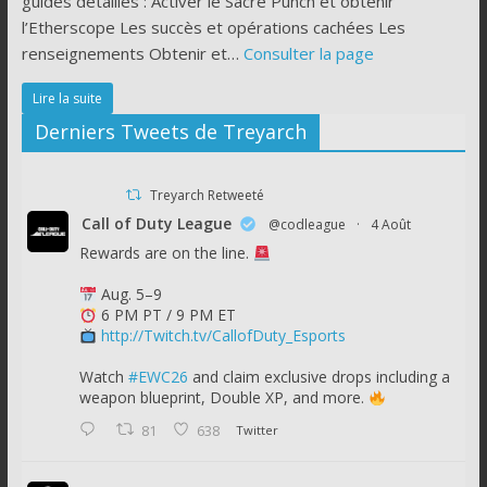
guides détaillés : Activer le Sacré Punch et obtenir
l’Etherscope Les succès et opérations cachées Les
renseignements Obtenir et…
Consulter la page
Lire la suite
Derniers Tweets de Treyarch
Treyarch Retweeté
Call of Duty League
@codleague
·
4 Août
Rewards are on the line.
Aug. 5–9
6 PM PT / 9 PM ET
http://Twitch.tv/CallofDuty_Esports
Watch
#EWC26
and claim exclusive drops including a
weapon blueprint, Double XP, and more.
81
638
Twitter