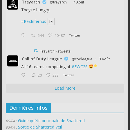
Treyarch
@treyarch
·
4 Août
They're hungry.
#RexInfernus
544
10487
Twitter
Treyarch Retweeté
Call of Duty League
@codleague
·
3 Août
All 16 teams competing at
#EWC26
20
333
Twitter
Load More
Dernières infos
Guide quête principale de Shattered
05/04 :
Sortie de Shattered Veil
03/04 :