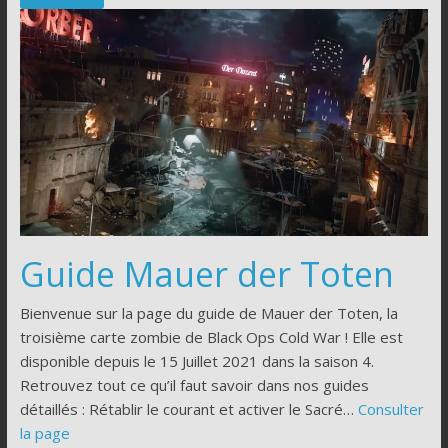
Guide Mauer der Toten
Bienvenue sur la page du guide de Mauer der Toten, la
troisième carte zombie de Black Ops Cold War ! Elle est
disponible depuis le 15 Juillet 2021 dans la saison 4.
Retrouvez tout ce qu’il faut savoir dans nos guides
détaillés : Rétablir le courant et activer le Sacré…
Consulter
la page