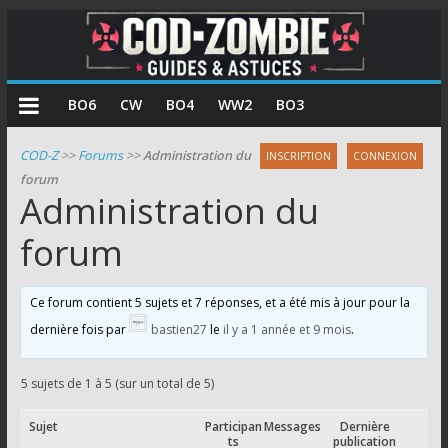
COD
BO6
CW
BO4
WW2
BO3
Zombie
COD-Z
>>
Forums
>>
Administration du
INSCRIPTION
CONNEXION
forum
Guides
Administration du
et
astuces
forum
pour
le
Ce forum contient 5 sujets et 7 réponses, et a été mis à jour pour la
mode
dernière fois par
bastien27
le
il y a 1 année et 9 mois
.
zombie
de
Call
5 sujets de 1 à 5 (sur un total de 5)
of
Sujet
Participan
Messages
Dernière
Duty
ts
publication