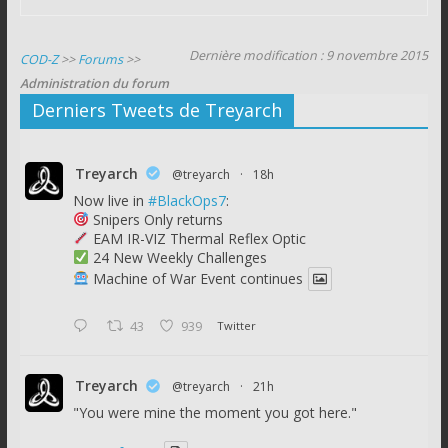
Dernière modification : 9 novembre 2015
COD-Z
>>
Forums
>>
Administration du forum
Derniers Tweets de Treyarch
Treyarch
@treyarch
·
18h
Now live in
#BlackOps7
:
Snipers Only returns
EAM IR-VIZ Thermal Reflex Optic
24 New Weekly Challenges
Machine of War Event continues
43
939
Twitter
Treyarch
@treyarch
·
21h
"You were mine the moment you got here."