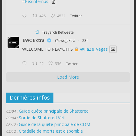
#RexInfernus
425
4531
Twitter
Treyarch Retweeté
EWC Extra
@ewc_extra
·
23h
WELCOME TO PLAYOFFS
@FaZe_Vegas
22
336
Twitter
Load More
Dernières infos
Guide quête principale de Shattered
05/04 :
Sortie de Shattered Veil
03/04 :
Guide de la quête principale de CDM
08/12 :
Citadelle de morts est disponible
05/12 :