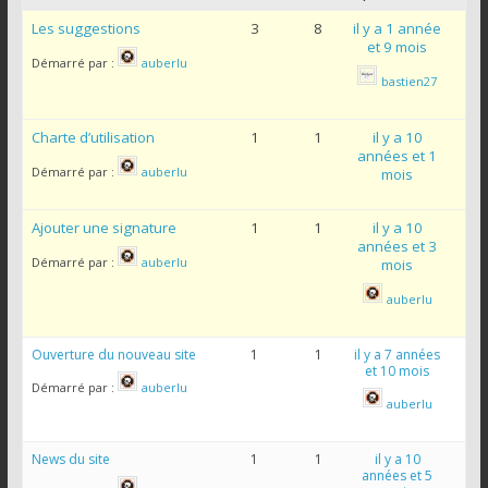
Les suggestions
3
8
il y a 1 année
et 9 mois
Démarré par :
auberlu
bastien27
Charte d’utilisation
1
1
il y a 10
années et 1
Démarré par :
auberlu
mois
Ajouter une signature
1
1
il y a 10
années et 3
Démarré par :
auberlu
mois
auberlu
Ouverture du nouveau site
1
1
il y a 7 années
et 10 mois
Démarré par :
auberlu
auberlu
News du site
1
1
il y a 10
années et 5