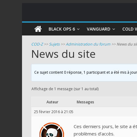
COD
BLACK OPS 6
VANGUARD
COLD 
Zombie
COD-Z
>>
Sujets
>>
Administration du forum
>>
News du si
News du site
Guides
et
astuces
Ce sujet contient 0 réponse, 1 participant et a été mis à jou
pour
le
Affichage de 1 message (sur 1 au total)
mode
zombie
Auteur
Messages
de
25 février 2016 à 21:05
Call
of
Ces derniers jours, le site a 
Duty
problèmes d’accès.