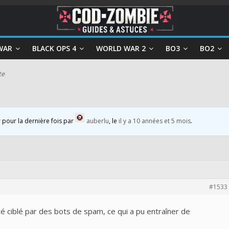
WAR
BLACK OPS 4
WORLD WAR 2
BO3
BO2
te
r pour la dernière fois par
auberlu
, le
il y a 10 années et 5 mois
.
#1533
été ciblé par des bots de spam, ce qui a pu entraîner de