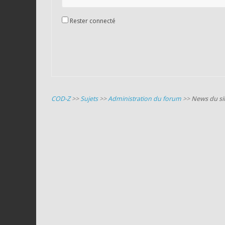
Rester connecté
COD-Z
>>
Sujets
>>
Administration du forum
>>
News du si