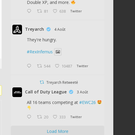
Double XP, and more.
81
638
Twitter
Treyarch
4 Août
They're hungry.
#RexInfernus
544
10487
Twitter
Treyarch Retweeté
Call of Duty League
3 Août
All 16 teams competing at
#EWC26
20
333
Twitter
Load More