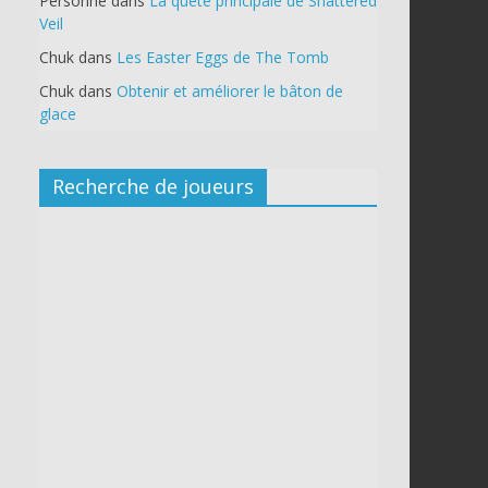
Personne
dans
La quête principale de Shattered
Veil
Chuk
dans
Les Easter Eggs de The Tomb
Chuk
dans
Obtenir et améliorer le bâton de
glace
Recherche de joueurs