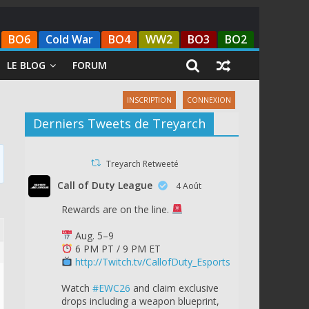
BO6
Cold War
BO4
WW2
BO3
BO2
LE BLOG
FORUM
INSCRIPTION
CONNEXION
Derniers Tweets de Treyarch
Treyarch Retweeté
Call of Duty League
4 Août
Rewards are on the line.
Aug. 5–9
6 PM PT / 9 PM ET
http://Twitch.tv/CallofDuty_Esports
Watch
#EWC26
and claim exclusive
drops including a weapon blueprint,