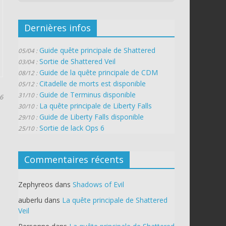
Dernières infos
Guide quête principale de Shattered
05/04 :
Sortie de Shattered Veil
03/04 :
Guide de la quête principale de CDM
08/12 :
Citadelle de morts est disponible
05/12 :
Guide de Terminus disponible
31/10 :
16
La quête principale de Liberty Falls
30/10 :
Guide de Liberty Falls disponible
29/10 :
Sortie de lack Ops 6
25/10 :
Commentaires récents
Zephyreos
dans
Shadows of Evil
auberlu
dans
La quête principale de Shattered
Veil