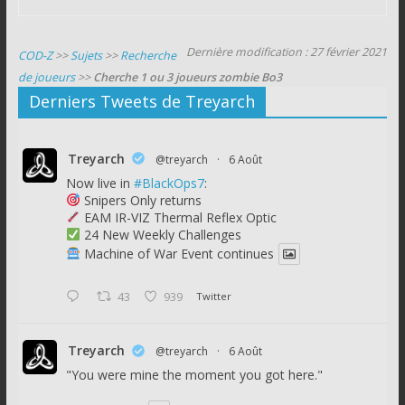
Dernière modification : 27 février 2021
COD-Z
>>
Sujets
>>
Recherche
de joueurs
>>
Cherche 1 ou 3 joueurs zombie Bo3
Derniers Tweets de Treyarch
Treyarch
@treyarch
·
6 Août
Now live in
#BlackOps7
:
Snipers Only returns
EAM IR-VIZ Thermal Reflex Optic
24 New Weekly Challenges
Machine of War Event continues
43
939
Twitter
Treyarch
@treyarch
·
6 Août
"You were mine the moment you got here."