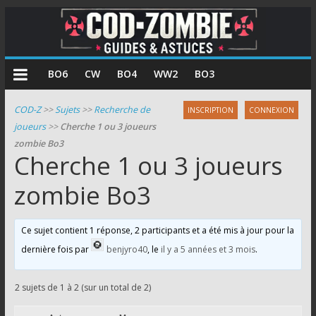
COD
BO6
CW
BO4
WW2
BO3
Zombie
COD-Z
>>
Sujets
>>
Recherche de
INSCRIPTION
CONNEXION
joueurs
>>
Cherche 1 ou 3 joueurs
Guides
zombie Bo3
et
Cherche 1 ou 3 joueurs
astuces
pour
zombie Bo3
le
mode
Ce sujet contient 1 réponse, 2 participants et a été mis à jour pour la
zombie
dernière fois par
benjyro40
, le
il y a 5 années et 3 mois
.
de
Call
of
2 sujets de 1 à 2 (sur un total de 2)
Duty