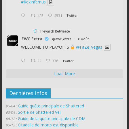
#RexInfernus
425
4531
Twitter
Treyarch Retweeté
EWC Extra
@ewc_extra
·
6 Août
WELCOME TO PLAYOFFS
@FaZe_Vegas
22
336
Twitter
Load More
Dernières infos
Guide quête principale de Shattered
05/04 :
Sortie de Shattered Veil
03/04 :
Guide de la quête principale de CDM
08/12 :
Citadelle de morts est disponible
05/12 :