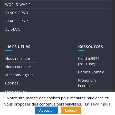
WORLD WAR 2
BLACK OPS 3
BLACK OPS 2
LE BLOG
Liens utiles
Ressources
Nous rejoindre
Kenshin9977
(YouTube)
Nous contacter
Comics Zombie
Mentions légales
Kronorium
Cookies
interactif
Qui sommes-
Forum Reddit (en)
nous?
Notre site mange des cookies pour mesurer l'audience et
vous proposer des contenus personnalisés.
En savoir plus
Accepter
Refuser