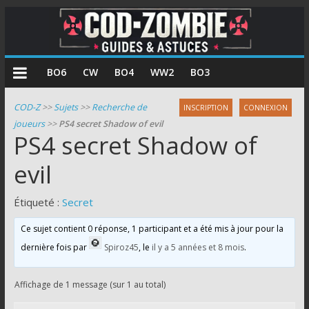
COD
BO6
CW
BO4
WW2
BO3
Zombie
COD-Z
>>
Sujets
>>
Recherche de
INSCRIPTION
CONNEXION
joueurs
>>
PS4 secret Shadow of evil
Guides
PS4 secret Shadow of
et
astuces
evil
pour
le
Étiqueté :
Secret
mode
Ce sujet contient 0 réponse, 1 participant et a été mis à jour pour la
zombie
de
dernière fois par
Spiroz45
, le
il y a 5 années et 8 mois
.
Call
of
Affichage de 1 message (sur 1 au total)
Duty