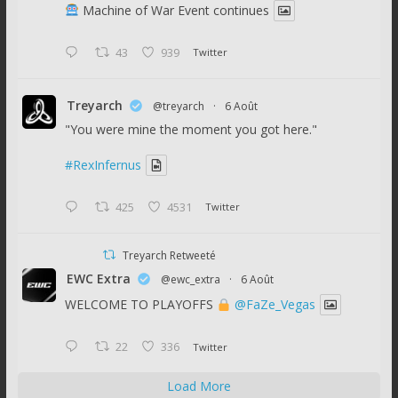
Machine of War Event continues
43
939
Twitter
Treyarch
@treyarch
·
6 Août
"You were mine the moment you got here."
#RexInfernus
425
4531
Twitter
Treyarch Retweeté
EWC Extra
@ewc_extra
·
6 Août
WELCOME TO PLAYOFFS
@FaZe_Vegas
22
336
Twitter
Load More