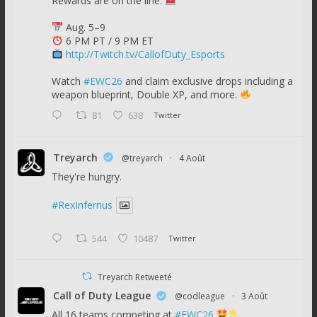
Rewards are on the line.
Aug. 5–9
6 PM PT / 9 PM ET
http://Twitch.tv/CallofDuty_Esports
Watch
#EWC26
and claim exclusive drops including a
weapon blueprint, Double XP, and more.
81
638
Twitter
Treyarch
@treyarch
·
4 Août
They're hungry.
#RexInfernus
544
10487
Twitter
Treyarch Retweeté
Call of Duty League
@codleague
·
3 Août
All 16 teams competing at
#EWC26