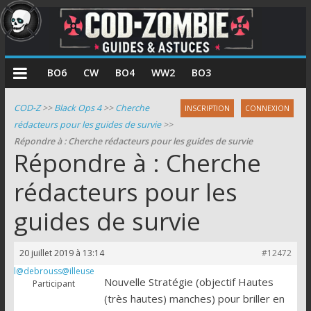
COD
BO6
CW
BO4
WW2
BO3
Zombie
COD-Z
>>
Black Ops 4
>>
Cherche
INSCRIPTION
CONNEXION
rédacteurs pour les guides de survie
>>
Guides
Répondre à : Cherche rédacteurs pour les guides de survie
et
Répondre à : Cherche
astuces
pour
rédacteurs pour les
le
guides de survie
mode
zombie
de
20 juillet 2019 à 13:14
#12472
Call
l@debrouss@illeuse
of
Nouvelle Stratégie (objectif Hautes
Participant
Duty
(très hautes) manches) pour briller en